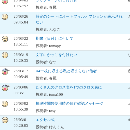
26/04/03
ブックマークの日付計算
10:57:52
投稿者: 春麗
26/03/26
特定のシートにオートフィルオプションが表示され
09:45:04
ない
投稿者: ふなこ
26/03/22
期限（日付）に付いて
t
18:51:11
投稿者: tomapy
26/03/19
文字にかっこを付けたい
10:20:35
投稿者: なつ
26/03/17
A4一枚に収まる私と収まらない他者
09:05:49
投稿者: 春麗
26/03/06
たくさんのクロス表を1つのクロス表に
t
08:35:11
投稿者: toma100
26/03/02
揮発性関数使用時の保存確認メッセージ
t
10:55:39
投稿者: tosy
26/03/01
エクセル式
s
09:26:05
投稿者: けんくん