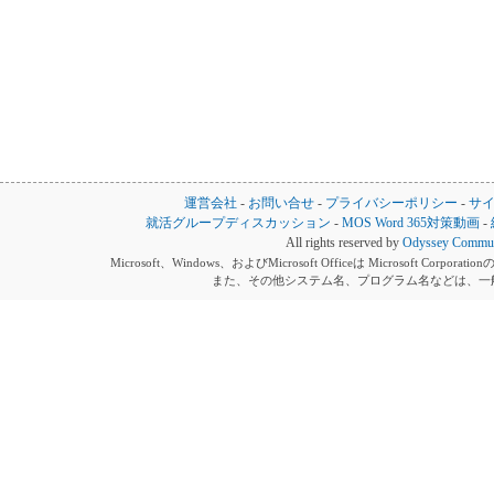
運営会社
-
お問い合せ
-
プライバシーポリシー
-
サ
就活グループディスカッション
-
MOS Word 365対策動画
-
All rights reserved by
Odyssey Communi
Microsoft、Windows、およびMicrosoft Officeは Microsoft 
また、その他システム名、プログラム名などは、一