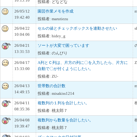
10:15:10
投稿者: どなどな
26/05/12
園芸作業メモを作成
m
19:42:40
投稿者: marutiezu
26/04/22
セルの値とチェックボックスを連動させたい
s
10:04:06
投稿者: hidey_g
26/04/21
ソートが大変で困っています
13:31:53
投稿者: のんびり
26/04/17
A列とＣ列は、片方の列に〇を入力したら、片方に
Z
15:33:00
自動で〇が付くようにしたい。
投稿者: ZU-
26/04/13
世帯数の合計数
m
14:49:15
投稿者: misakiss1214
26/04/11
複数列の１列を合計したい。
08:35:36
投稿者: 桃太郎７
26/04/08
複数列から数量を合計したい。
19:39:47
投稿者: 桃太郎７