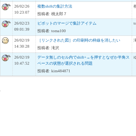
26/02/26
複数shiftの集計方法
10:23:07
投稿者: 桃太郎７
26/02/23
ピボットのマージで集計アイテム
t
09:01:39
投稿者: toma100
26/02/19
［リンクされた図］の印刷時の枠線を消したい
14:30:28
投稿者: 滝沢
26/02/19
データ無しのセル内でshift+→を押すとなぜか半角ス
10:47:52
ペースの状態が選択される問題
投稿者: kim484871