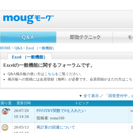
HOME
>
Q&A
>
Excel （一般機能）
Excel （一般機能）
Excelの一般機能に関するフォーラムです。
Q&A掲示板の使い方は
こちら
をご覧ください。
掲示板への投稿には会員登録（無料）が必要です。会員登録がまだの方は
こち
▼
全て表示
／
「回答受付中」
困り度
更新日時
トピック
26/07/20
PIVOTBY関数で0を入れたい
t
10:14:34
投稿者: toma100
26/05/13
再計算の回避について