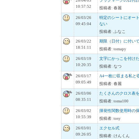
26/04/03
ブックマークの日付
10:57:52
投稿者: 春麗
26/03/26
特定のシートにオー
09:45:04
ない
投稿者: ふなこ
26/03/22
期限（日付）に付い
18:51:11
投稿者: tomapy
26/03/19
文字にかっこを付け
10:20:35
投稿者: なつ
26/03/17
A4一枚に収まる私と
09:05:49
投稿者: 春麗
26/03/06
たくさんのクロス表を
08:35:11
投稿者: toma100
26/03/02
揮発性関数使用時の
10:55:39
投稿者: tosy
26/03/01
エクセル式
09:26:05
投稿者: けんくん