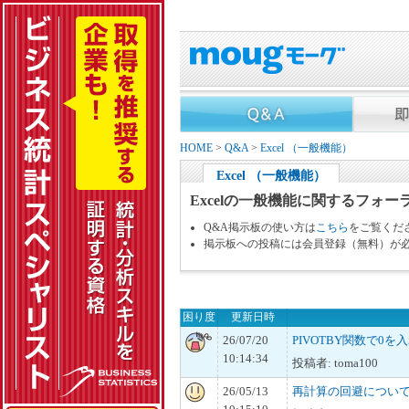
HOME
>
Q&A
>
Excel （一般機能）
Excel （一般機能）
Excelの一般機能に関するフォー
Q&A掲示板の使い方は
こちら
をご覧くだ
掲示板への投稿には会員登録（無料）が
困り度
更新日時
26/07/20
PIVOTBY関数で0を
10:14:34
投稿者: toma100
26/05/13
再計算の回避につい