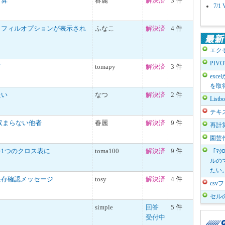
計算
春麗
解決済
3 件
7/
トフィルオプションが表示され
ふなこ
解決済
4 件
エク
PIV
て
tomapy
解決済
3 件
exc
を取
たい
なつ
解決済
2 件
List
テキ
収まらない他者
春麗
解決済
9 件
再計
園芸
1つのクロス表に
toma100
解決済
9 件
「ﾏｸ
ルのマ
たい
保存確認メッセージ
tosy
解決済
4 件
cs
セル
simple
回答
5 件
受付中