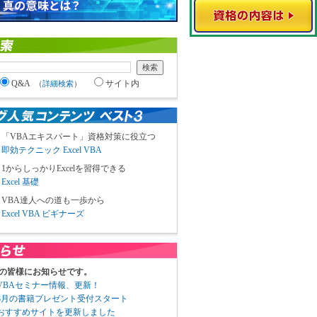
Q&A
サイト内
（
詳細検索
）
「VBAエキスパート」資格対策に役立つ
即効テクニック Excel VBA
1からしっかりExcelを習得できる
Excel 基礎
VBA達人への道も一歩から
Excel VBA ビギナーズ
の皆様にお知らせです。
3 VBAセミナー情報、更新！
3 8月の書籍プレゼント受付スタート
6 おすすめサイトを更新しました