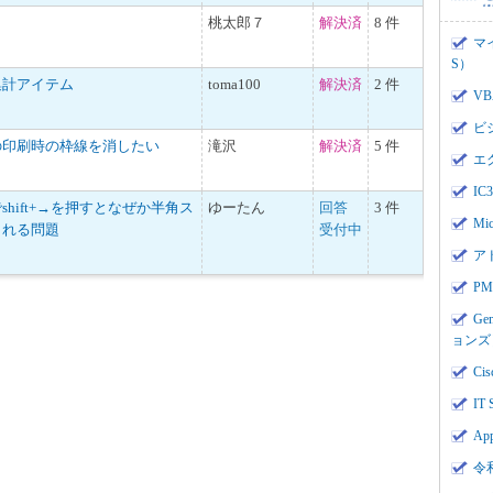
桃太郎７
解決済
8 件
マ
S）
集計アイテム
toma100
解決済
2 件
V
ビ
の印刷時の枠線を消したい
滝沢
解決済
5 件
エ
I
hift+→を押すとなぜか半角ス
ゆーたん
回答
3 件
Mi
される問題
受付中
ア
PMI
Ge
ョンズ
Cis
IT 
App
令