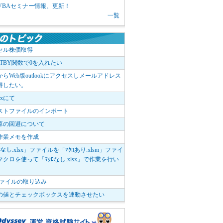
1 VBAセミナー情報、更新！
一覧
セル株価取得
OTBY関数で0を入れたい
elからWeb版outlookにアクセスしメールアドレス
得したい。
boxにて
ストファイルのインポート
算の回避について
作業メモを作成
ﾛなし.xlsx」ファイルを「ﾏｸﾛあり.xlsm」ファイ
クロを使って「ﾏｸﾛなし.xlsx」で作業を行い
。
vファイルの取り込み
の値とチェックボックスを連動させたい