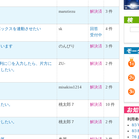
marutiezu
解決済
3 件
ボックスを連動させたい
sk
回答
4 件
受付中
ています
のんびり
解決済
3 件
の列に〇を入力したら、片方に
ZU-
解決済
2 件
にしたい。
misakiss1214
解決済
2 件
したい。
桃太郎７
解決済
10 件
利用者
計したい。
桃太郎７
解決済
2 件
8/
8/
7/