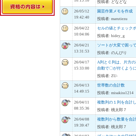
10:15:10
投稿者: どなどな
26/05/12
園芸作業メモを作成
19:42:40
投稿者: marutiezu
26/04/22
セルの値とチェック
10:04:06
投稿者: hidey_g
26/04/21
ソートが大変で困っ
13:31:53
投稿者: のんびり
26/04/17
A列とＣ列は、片方
15:33:00
自動で〇が付くよう
投稿者: ZU-
26/04/13
世帯数の合計数
14:49:15
投稿者: misakiss1214
26/04/11
複数列の１列を合計
08:35:36
投稿者: 桃太郎７
26/04/08
複数列から数量を合
19:39:47
投稿者: 桃太郎７