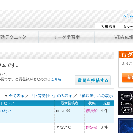
スキ
よう
ラムです。
さい。
必要です。会員登録がまだの方は
こちら
▼
全て表示
／
「回答受付中」のみ表示
／
「解決済」のみ表示
トピック
最新投稿者
状態
返信
入れたい
toma100
解決済
4 件
て
どなどな
解決済
3 件