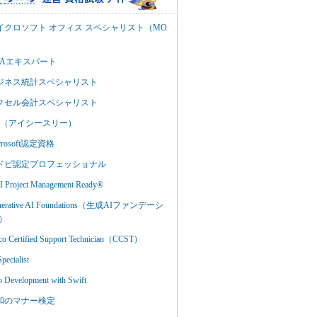
イクロソフト オフィス スペシャリスト（MO
BAエキスパート
ジネス統計スペシャリスト
クセル会計スペシャリスト
C3（アイシースリー）
crosoft認定資格
ドビ認定プロフェッショナル
 Project Management Ready®
nerative AI Foundations（生成AIファンデーシ
）
co Certified Support Technician（CCST）
Specialist
 Development with Swift
和のマナー検定