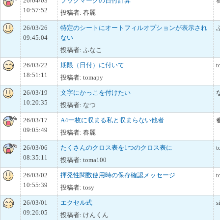
26/04/03
ブックマークの日付計算
10:57:52
投稿者: 春麗
26/03/26
特定のシートにオートフィルオプションが表示され
09:45:04
ない
投稿者: ふなこ
26/03/22
期限（日付）に付いて
t
18:51:11
投稿者: tomapy
26/03/19
文字にかっこを付けたい
10:20:35
投稿者: なつ
26/03/17
A4一枚に収まる私と収まらない他者
09:05:49
投稿者: 春麗
26/03/06
たくさんのクロス表を1つのクロス表に
t
08:35:11
投稿者: toma100
26/03/02
揮発性関数使用時の保存確認メッセージ
t
10:55:39
投稿者: tosy
26/03/01
エクセル式
s
09:26:05
投稿者: けんくん