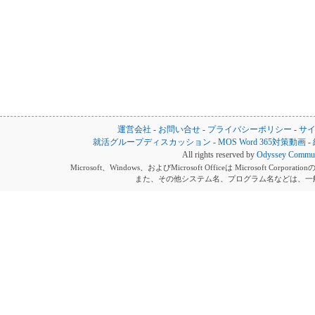
運営会社
-
お問い合せ
-
プライバシーポリシー
-
サ
就活グループディスカッション
-
MOS Word 365対策動画
-
All rights reserved by
Odyssey Communi
Microsoft、Windows、およびMicrosoft Officeは Microsoft 
また、その他システム名、プログラム名などは、一