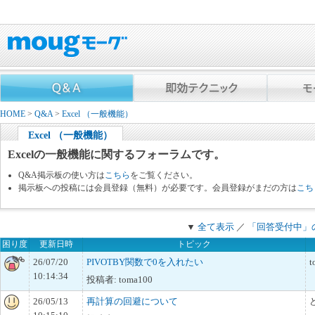
HOME
>
Q&A
>
Excel （一般機能）
Excel （一般機能）
Excelの一般機能に関するフォーラムです。
Q&A掲示板の使い方は
こちら
をご覧ください。
掲示板への投稿には会員登録（無料）が必要です。会員登録がまだの方は
こち
▼
全て表示
／
「回答受付中」
困り度
更新日時
トピック
26/07/20
PIVOTBY関数で0を入れたい
t
10:14:34
投稿者: toma100
26/05/13
再計算の回避について