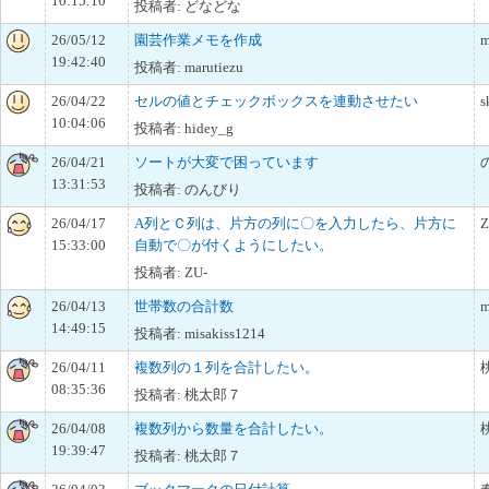
10:15:10
投稿者: どなどな
26/05/12
園芸作業メモを作成
m
19:42:40
投稿者: marutiezu
26/04/22
セルの値とチェックボックスを連動させたい
s
10:04:06
投稿者: hidey_g
26/04/21
ソートが大変で困っています
13:31:53
投稿者: のんびり
26/04/17
A列とＣ列は、片方の列に〇を入力したら、片方に
Z
15:33:00
自動で〇が付くようにしたい。
投稿者: ZU-
26/04/13
世帯数の合計数
m
14:49:15
投稿者: misakiss1214
26/04/11
複数列の１列を合計したい。
08:35:36
投稿者: 桃太郎７
26/04/08
複数列から数量を合計したい。
19:39:47
投稿者: 桃太郎７