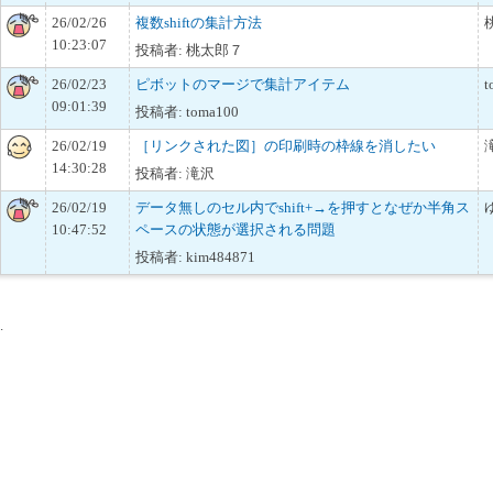
26/02/26
複数shiftの集計方法
10:23:07
投稿者: 桃太郎７
26/02/23
ピボットのマージで集計アイテム
t
09:01:39
投稿者: toma100
26/02/19
［リンクされた図］の印刷時の枠線を消したい
14:30:28
投稿者: 滝沢
26/02/19
データ無しのセル内でshift+→を押すとなぜか半角ス
10:47:52
ペースの状態が選択される問題
投稿者: kim484871