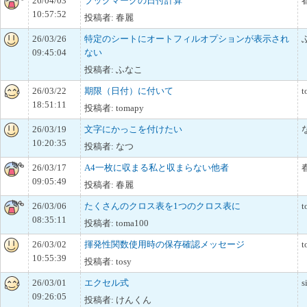
26/04/03
ブックマークの日付計算
10:57:52
投稿者: 春麗
26/03/26
特定のシートにオートフィルオプションが表示され
09:45:04
ない
投稿者: ふなこ
26/03/22
期限（日付）に付いて
t
18:51:11
投稿者: tomapy
26/03/19
文字にかっこを付けたい
10:20:35
投稿者: なつ
26/03/17
A4一枚に収まる私と収まらない他者
09:05:49
投稿者: 春麗
26/03/06
たくさんのクロス表を1つのクロス表に
t
08:35:11
投稿者: toma100
26/03/02
揮発性関数使用時の保存確認メッセージ
t
10:55:39
投稿者: tosy
26/03/01
エクセル式
s
09:26:05
投稿者: けんくん