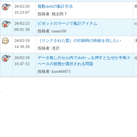
26/02/26
複数shiftの集計方法
10:23:07
投稿者: 桃太郎７
26/02/23
ピボットのマージで集計アイテム
t
09:01:39
投稿者: toma100
26/02/19
［リンクされた図］の印刷時の枠線を消したい
14:30:28
投稿者: 滝沢
26/02/19
データ無しのセル内でshift+→を押すとなぜか半角ス
10:47:52
ペースの状態が選択される問題
投稿者: kim484871