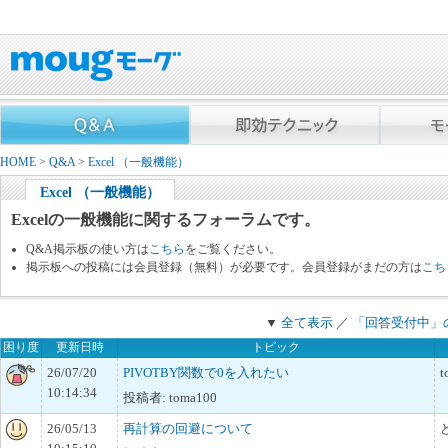
HOME
>
Q&A
>
Excel （一般機能）
Excel （一般機能）
Excelの一般機能に関するフォーラムです。
Q&A掲示板の使い方は
こちら
をご覧ください。
掲示板への投稿には会員登録（無料）が必要です。会員登録がまだの方は
こち
▼
全て表示
／
「回答受付中」
困り度
更新日時
トピック
26/07/20
PIVOTBY関数で0を入れたい
t
10:14:34
投稿者: toma100
26/05/13
再計算の回避について