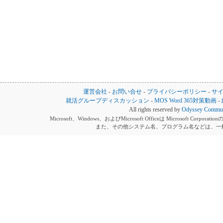
運営会社
-
お問い合せ
-
プライバシーポリシー
-
サ
就活グループディスカッション
-
MOS Word 365対策動画
-
All rights reserved by
Odyssey Communi
Microsoft、Windows、およびMicrosoft Officeは Microsoft 
また、その他システム名、プログラム名などは、一