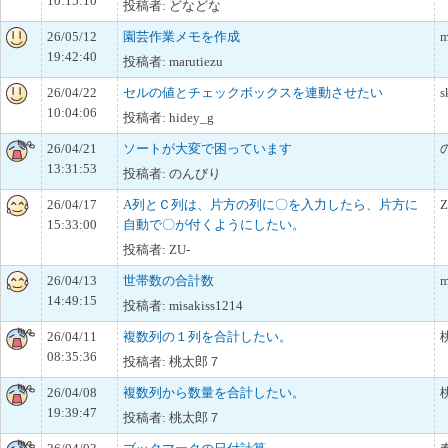
10:15:10
投稿者: どなどな
26/05/12
園芸作業メモを作成
m
19:42:40
投稿者: marutiezu
26/04/22
セルの値とチェックボックスを連動させたい
s
10:04:06
投稿者: hidey_g
26/04/21
ソートが大変で困っています
13:31:53
投稿者: のんびり
26/04/17
A列とＣ列は、片方の列に〇を入力したら、片方に
Z
15:33:00
自動で〇が付くようにしたい。
投稿者: ZU-
26/04/13
世帯数の合計数
m
14:49:15
投稿者: misakiss1214
26/04/11
複数列の１列を合計したい。
08:35:36
投稿者: 桃太郎７
26/04/08
複数列から数量を合計したい。
19:39:47
投稿者: 桃太郎７