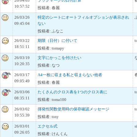
26/04/03
ブックマークの日付計算
10:57:52
投稿者: 春麗
26/03/26
特定のシートにオートフィルオプションが表示され
09:45:04
ない
投稿者: ふなこ
26/03/22
期限（日付）に付いて
t
18:51:11
投稿者: tomapy
26/03/19
文字にかっこを付けたい
10:20:35
投稿者: なつ
26/03/17
A4一枚に収まる私と収まらない他者
09:05:49
投稿者: 春麗
26/03/06
たくさんのクロス表を1つのクロス表に
t
08:35:11
投稿者: toma100
26/03/02
揮発性関数使用時の保存確認メッセージ
t
10:55:39
投稿者: tosy
26/03/01
エクセル式
s
09:26:05
投稿者: けんくん