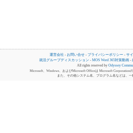
運営会社
-
お問い合せ
-
プライバシーポリシー
-
サ
就活グループディスカッション
-
MOS Word 365対策動画
-
All rights reserved by
Odyssey Communi
Microsoft、Windows、およびMicrosoft Officeは Microsoft 
また、その他システム名、プログラム名などは、一