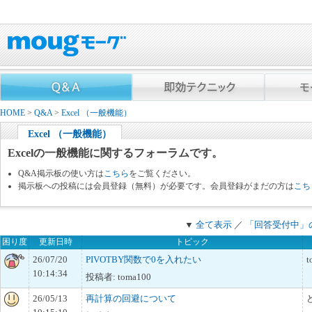
HOME
>
Q&A
>
Excel （一般機能）
Excel （一般機能）
Excelの一般機能に関するフォーラムです。
Q&A掲示板の使い方は
こちら
をご覧ください。
掲示板への投稿には会員登録（無料）が必要です。会員登録がまだの方は
こち
▼
全て表示
／
「回答受付中」
困り度
更新日時
トピック
26/07/20
PIVOTBY関数で0を入れたい
t
10:14:34
投稿者: toma100
26/05/13
再計算の回避について