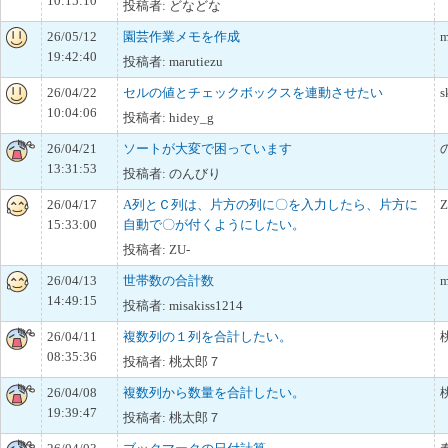
10:15:10
投稿者: どなどな
26/05/12
園芸作業メモを作成
m
19:42:40
投稿者: marutiezu
26/04/22
セルの値とチェックボックスを連動させたい
s
10:04:06
投稿者: hidey_g
26/04/21
ソートが大変で困っています
13:31:53
投稿者: のんびり
26/04/17
A列とＣ列は、片方の列に〇を入力したら、片方に
Z
15:33:00
自動で〇が付くようにしたい。
投稿者: ZU-
26/04/13
世帯数の合計数
m
14:49:15
投稿者: misakiss1214
26/04/11
複数列の１列を合計したい。
08:35:36
投稿者: 桃太郎７
26/04/08
複数列から数量を合計したい。
19:39:47
投稿者: 桃太郎７