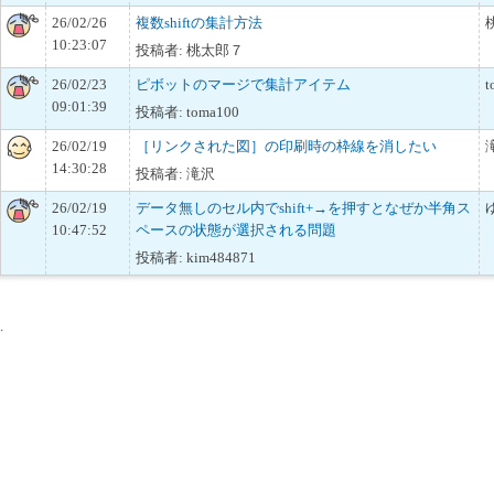
26/02/26
複数shiftの集計方法
10:23:07
投稿者: 桃太郎７
26/02/23
ピボットのマージで集計アイテム
t
09:01:39
投稿者: toma100
26/02/19
［リンクされた図］の印刷時の枠線を消したい
14:30:28
投稿者: 滝沢
26/02/19
データ無しのセル内でshift+→を押すとなぜか半角ス
10:47:52
ペースの状態が選択される問題
投稿者: kim484871