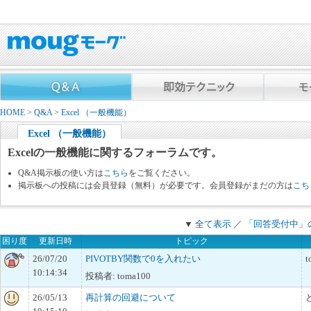
HOME
>
Q&A
>
Excel （一般機能）
Excel （一般機能）
Excelの一般機能に関するフォーラムです。
Q&A掲示板の使い方は
こちら
をご覧ください。
掲示板への投稿には会員登録（無料）が必要です。会員登録がまだの方は
こち
▼
全て表示
／
「回答受付中」
困り度
更新日時
トピック
26/07/20
PIVOTBY関数で0を入れたい
t
10:14:34
投稿者: toma100
26/05/13
再計算の回避について