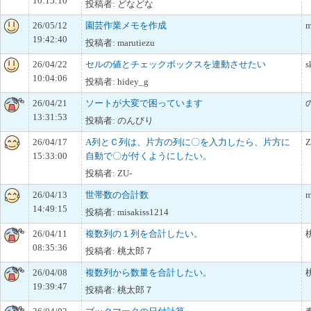
10:15:10
投稿者: どなどな
26/05/12
園芸作業メモを作成
m
19:42:40
投稿者: marutiezu
26/04/22
セルの値とチェックボックスを連動させたい
s
10:04:06
投稿者: hidey_g
26/04/21
ソートが大変で困っています
13:31:53
投稿者: のんびり
26/04/17
A列とＣ列は、片方の列に〇を入力したら、片方に
Z
15:33:00
自動で〇が付くようにしたい。
投稿者: ZU-
26/04/13
世帯数の合計数
m
14:49:15
投稿者: misakiss1214
26/04/11
複数列の１列を合計したい。
08:35:36
投稿者: 桃太郎７
26/04/08
複数列から数量を合計したい。
19:39:47
投稿者: 桃太郎７