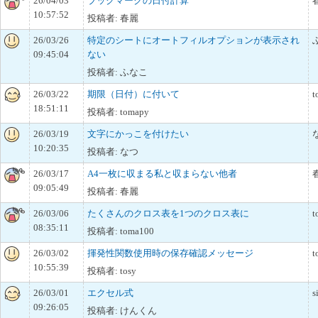
26/04/03
ブックマークの日付計算
10:57:52
投稿者: 春麗
26/03/26
特定のシートにオートフィルオプションが表示され
09:45:04
ない
投稿者: ふなこ
26/03/22
期限（日付）に付いて
t
18:51:11
投稿者: tomapy
26/03/19
文字にかっこを付けたい
10:20:35
投稿者: なつ
26/03/17
A4一枚に収まる私と収まらない他者
09:05:49
投稿者: 春麗
26/03/06
たくさんのクロス表を1つのクロス表に
t
08:35:11
投稿者: toma100
26/03/02
揮発性関数使用時の保存確認メッセージ
t
10:55:39
投稿者: tosy
26/03/01
エクセル式
s
09:26:05
投稿者: けんくん