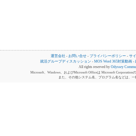
運営会社
-
お問い合せ
-
プライバシーポリシー
-
サ
就活グループディスカッション
-
MOS Word 365対策動画
-
All rights reserved by
Odyssey Communi
Microsoft、Windows、およびMicrosoft Officeは Microsoft 
また、その他システム名、プログラム名などは、一