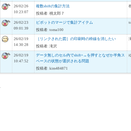
26/02/26
複数shiftの集計方法
10:23:07
投稿者: 桃太郎７
26/02/23
ピボットのマージで集計アイテム
t
09:01:39
投稿者: toma100
26/02/19
［リンクされた図］の印刷時の枠線を消したい
14:30:28
投稿者: 滝沢
26/02/19
データ無しのセル内でshift+→を押すとなぜか半角ス
10:47:52
ペースの状態が選択される問題
投稿者: kim484871