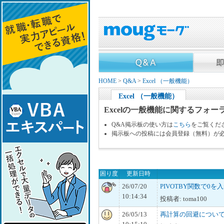
HOME
>
Q&A
>
Excel （一般機能）
Excel （一般機能）
Excelの一般機能に関するフォー
Q&A掲示板の使い方は
こちら
をご覧くだ
掲示板への投稿には会員登録（無料）が
困り度
更新日時
26/07/20
PIVOTBY関数で0を
10:14:34
投稿者: toma100
26/05/13
再計算の回避につい