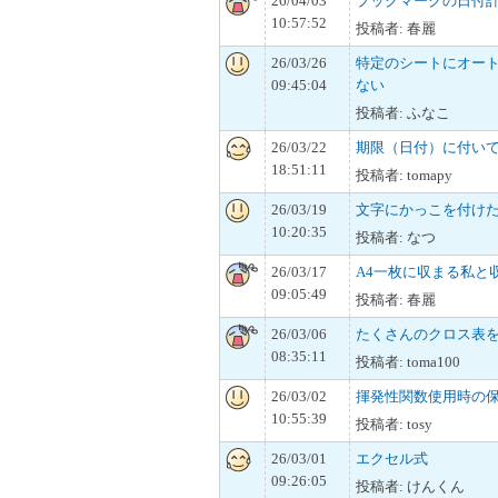
26/04/03
ブックマークの日付
10:57:52
投稿者: 春麗
26/03/26
特定のシートにオー
09:45:04
ない
投稿者: ふなこ
26/03/22
期限（日付）に付い
18:51:11
投稿者: tomapy
26/03/19
文字にかっこを付け
10:20:35
投稿者: なつ
26/03/17
A4一枚に収まる私と
09:05:49
投稿者: 春麗
26/03/06
たくさんのクロス表を
08:35:11
投稿者: toma100
26/03/02
揮発性関数使用時の
10:55:39
投稿者: tosy
26/03/01
エクセル式
09:26:05
投稿者: けんくん