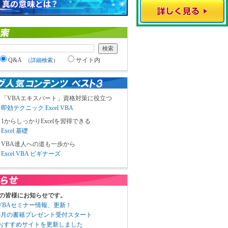
Q&A
サイト内
（
詳細検索
）
「VBAエキスパート」資格対策に役立つ
即効テクニック Excel VBA
1からしっかりExcelを習得できる
Excel 基礎
VBA達人への道も一歩から
Excel VBA ビギナーズ
の皆様にお知らせです。
3 VBAセミナー情報、更新！
3 8月の書籍プレゼント受付スタート
6 おすすめサイトを更新しました