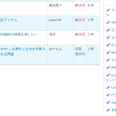
桃太郎７
解決済
8 件
マ
S）
集計アイテム
toma100
解決済
2 件
V
ビ
の印刷時の枠線を消したい
滝沢
解決済
5 件
エ
I
hift+→を押すとなぜか半角ス
ゆーたん
回答
3 件
Mi
される問題
受付中
ア
PMI
Ge
ョンズ
Cis
IT 
App
令