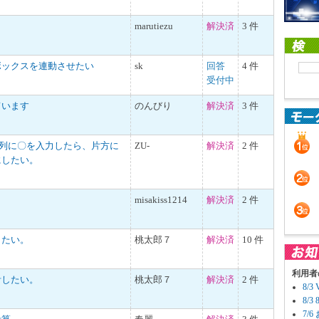
marutiezu
解決済
3 件
ボックスを連動させたい
sk
回答
4 件
受付中
ています
のんびり
解決済
3 件
の列に〇を入力したら、片方に
ZU-
解決済
2 件
にしたい。
misakiss1214
解決済
2 件
したい。
桃太郎７
解決済
10 件
利用者
計したい。
桃太郎７
解決済
2 件
8/
8/
7/