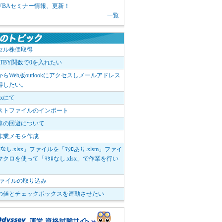
1 VBAセミナー情報、更新！
一覧
セル株価取得
OTBY関数で0を入れたい
elからWeb版outlookにアクセスしメールアドレス
得したい。
boxにて
ストファイルのインポート
算の回避について
作業メモを作成
ﾛなし.xlsx」ファイルを「ﾏｸﾛあり.xlsm」ファイ
クロを使って「ﾏｸﾛなし.xlsx」で作業を行い
。
vファイルの取り込み
の値とチェックボックスを連動させたい