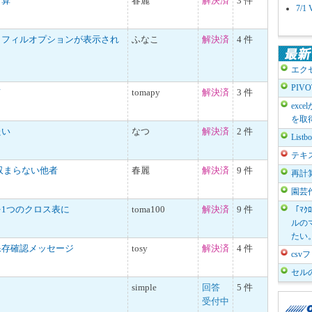
計算
春麗
解決済
3 件
7/
トフィルオプションが表示され
ふなこ
解決済
4 件
エク
PIV
て
tomapy
解決済
3 件
exc
を取
たい
なつ
解決済
2 件
List
テキ
収まらない他者
春麗
解決済
9 件
再計
園芸
1つのクロス表に
toma100
解決済
9 件
「ﾏｸ
ルのマ
たい
保存確認メッセージ
tosy
解決済
4 件
cs
セル
simple
回答
5 件
受付中