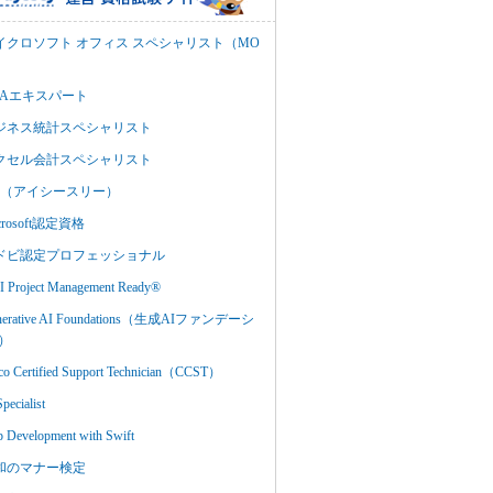
イクロソフト オフィス スペシャリスト（MO
BAエキスパート
ジネス統計スペシャリスト
クセル会計スペシャリスト
C3（アイシースリー）
crosoft認定資格
ドビ認定プロフェッショナル
 Project Management Ready®
nerative AI Foundations（生成AIファンデーシ
）
co Certified Support Technician（CCST）
Specialist
 Development with Swift
和のマナー検定