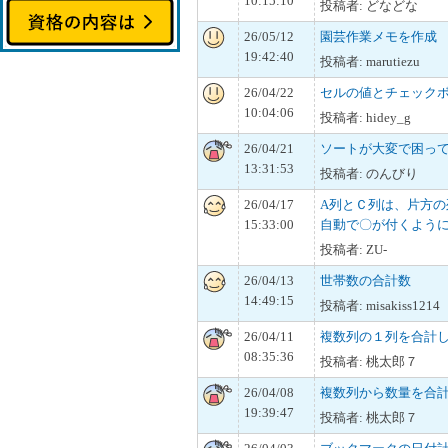
10:15:10
投稿者: どなどな
26/05/12
園芸作業メモを作成
19:42:40
投稿者: marutiezu
26/04/22
セルの値とチェック
10:04:06
投稿者: hidey_g
26/04/21
ソートが大変で困っ
13:31:53
投稿者: のんびり
26/04/17
A列とＣ列は、片方
15:33:00
自動で〇が付くよう
投稿者: ZU-
26/04/13
世帯数の合計数
14:49:15
投稿者: misakiss1214
26/04/11
複数列の１列を合計
08:35:36
投稿者: 桃太郎７
26/04/08
複数列から数量を合
19:39:47
投稿者: 桃太郎７