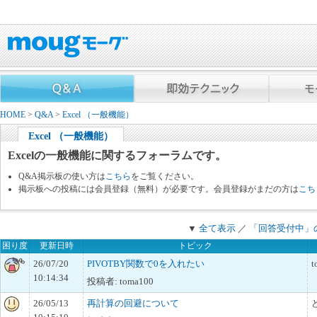
HOME
>
Q&A
>
Excel （一般機能）
Excel （一般機能）
Excelの一般機能に関するフォーラムです。
Q&A掲示板の使い方は
こちら
をご覧ください。
掲示板への投稿には会員登録（無料）が必要です。会員登録がまだの方は
こち
▼
全て表示
／
「回答受付中」
困り度
更新日時
トピック
26/07/20
PIVOTBY関数で0を入れたい
t
10:14:34
投稿者: toma100
26/05/13
再計算の回避について