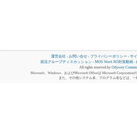
運営会社
-
お問い合せ
-
プライバシーポリシー
-
サ
就活グループディスカッション
-
MOS Word 365対策動画
-
All rights reserved by
Odyssey Communi
Microsoft、Windows、およびMicrosoft Officeは Microsoft 
また、その他システム名、プログラム名などは、一