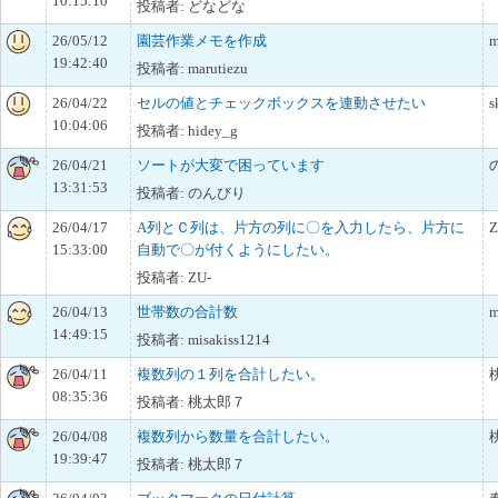
10:15:10
投稿者: どなどな
26/05/12
園芸作業メモを作成
m
19:42:40
投稿者: marutiezu
26/04/22
セルの値とチェックボックスを連動させたい
s
10:04:06
投稿者: hidey_g
26/04/21
ソートが大変で困っています
13:31:53
投稿者: のんびり
26/04/17
A列とＣ列は、片方の列に〇を入力したら、片方に
Z
15:33:00
自動で〇が付くようにしたい。
投稿者: ZU-
26/04/13
世帯数の合計数
m
14:49:15
投稿者: misakiss1214
26/04/11
複数列の１列を合計したい。
08:35:36
投稿者: 桃太郎７
26/04/08
複数列から数量を合計したい。
19:39:47
投稿者: 桃太郎７