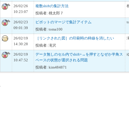
26/02/26
複数shiftの集計方法
10:23:07
投稿者: 桃太郎７
26/02/23
ピボットのマージで集計アイテム
t
09:01:39
投稿者: toma100
26/02/19
［リンクされた図］の印刷時の枠線を消したい
14:30:28
投稿者: 滝沢
26/02/19
データ無しのセル内でshift+→を押すとなぜか半角ス
10:47:52
ペースの状態が選択される問題
投稿者: kim484871