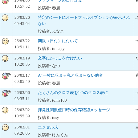
26/04/03
ブックマークの日付計算
10:57:52
投稿者: 春麗
26/03/26
特定のシートにオートフィルオプションが表示され
09:45:04
ない
投稿者: ふなこ
26/03/22
期限（日付）に付いて
t
18:51:11
投稿者: tomapy
26/03/19
文字にかっこを付けたい
10:20:35
投稿者: なつ
26/03/17
A4一枚に収まる私と収まらない他者
09:05:49
投稿者: 春麗
26/03/06
たくさんのクロス表を1つのクロス表に
t
08:35:11
投稿者: toma100
26/03/02
揮発性関数使用時の保存確認メッセージ
t
10:55:39
投稿者: tosy
26/03/01
エクセル式
s
09:26:05
投稿者: けんくん