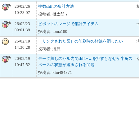
26/02/26
複数shiftの集計方法
10:23:07
投稿者: 桃太郎７
26/02/23
ピボットのマージで集計アイテム
t
09:01:39
投稿者: toma100
26/02/19
［リンクされた図］の印刷時の枠線を消したい
14:30:28
投稿者: 滝沢
26/02/19
データ無しのセル内でshift+→を押すとなぜか半角ス
10:47:52
ペースの状態が選択される問題
投稿者: kim484871