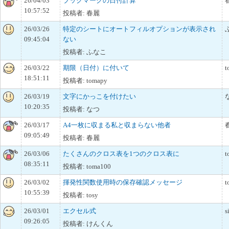
26/04/03
ブックマークの日付計算
10:57:52
投稿者: 春麗
26/03/26
特定のシートにオートフィルオプションが表示され
09:45:04
ない
投稿者: ふなこ
26/03/22
期限（日付）に付いて
t
18:51:11
投稿者: tomapy
26/03/19
文字にかっこを付けたい
10:20:35
投稿者: なつ
26/03/17
A4一枚に収まる私と収まらない他者
09:05:49
投稿者: 春麗
26/03/06
たくさんのクロス表を1つのクロス表に
t
08:35:11
投稿者: toma100
26/03/02
揮発性関数使用時の保存確認メッセージ
t
10:55:39
投稿者: tosy
26/03/01
エクセル式
s
09:26:05
投稿者: けんくん