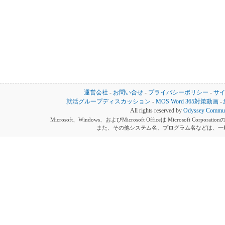
運営会社
-
お問い合せ
-
プライバシーポリシー
-
サ
就活グループディスカッション
-
MOS Word 365対策動画
-
All rights reserved by
Odyssey Communi
Microsoft、Windows、およびMicrosoft Officeは Microsoft 
また、その他システム名、プログラム名などは、一