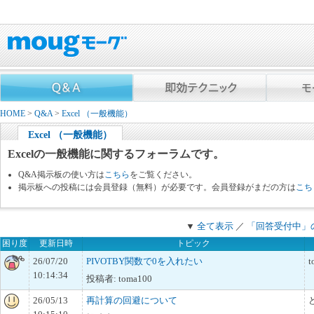
HOME
>
Q&A
>
Excel （一般機能）
Excel （一般機能）
Excelの一般機能に関するフォーラムです。
Q&A掲示板の使い方は
こちら
をご覧ください。
掲示板への投稿には会員登録（無料）が必要です。会員登録がまだの方は
こち
▼
全て表示
／
「回答受付中」
困り度
更新日時
トピック
26/07/20
PIVOTBY関数で0を入れたい
t
10:14:34
投稿者: toma100
26/05/13
再計算の回避について