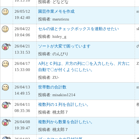
10:15:10
投稿者: どなどな
26/05/12
園芸作業メモを作成
m
19:42:40
投稿者: marutiezu
26/04/22
セルの値とチェックボックスを連動させたい
s
10:04:06
投稿者: hidey_g
26/04/21
ソートが大変で困っています
13:31:53
投稿者: のんびり
26/04/17
A列とＣ列は、片方の列に〇を入力したら、片方に
Z
15:33:00
自動で〇が付くようにしたい。
投稿者: ZU-
26/04/13
世帯数の合計数
m
14:49:15
投稿者: misakiss1214
26/04/11
複数列の１列を合計したい。
08:35:36
投稿者: 桃太郎７
26/04/08
複数列から数量を合計したい。
19:39:47
投稿者: 桃太郎７