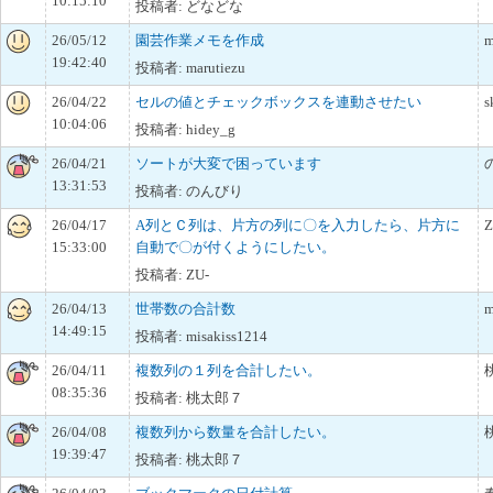
10:15:10
投稿者: どなどな
26/05/12
園芸作業メモを作成
m
19:42:40
投稿者: marutiezu
26/04/22
セルの値とチェックボックスを連動させたい
s
10:04:06
投稿者: hidey_g
26/04/21
ソートが大変で困っています
13:31:53
投稿者: のんびり
26/04/17
A列とＣ列は、片方の列に〇を入力したら、片方に
Z
15:33:00
自動で〇が付くようにしたい。
投稿者: ZU-
26/04/13
世帯数の合計数
m
14:49:15
投稿者: misakiss1214
26/04/11
複数列の１列を合計したい。
08:35:36
投稿者: 桃太郎７
26/04/08
複数列から数量を合計したい。
19:39:47
投稿者: 桃太郎７