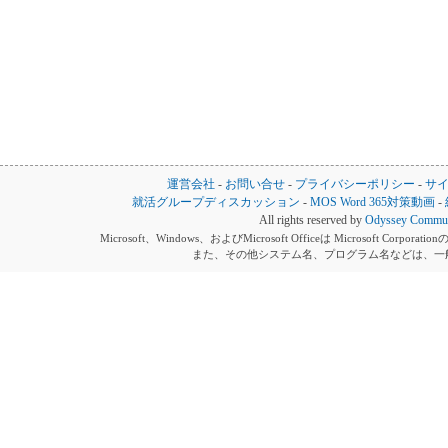
運営会社
-
お問い合せ
-
プライバシーポリシー
-
サ
就活グループディスカッション
-
MOS Word 365対策動画
-
All rights reserved by
Odyssey Communi
Microsoft、Windows、およびMicrosoft Officeは Microsoft 
また、その他システム名、プログラム名などは、一