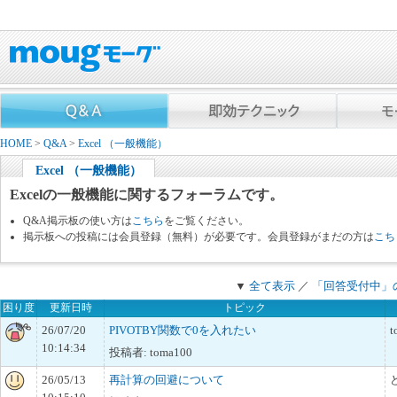
HOME
>
Q&A
>
Excel （一般機能）
Excel （一般機能）
Excelの一般機能に関するフォーラムです。
Q&A掲示板の使い方は
こちら
をご覧ください。
掲示板への投稿には会員登録（無料）が必要です。会員登録がまだの方は
こち
▼
全て表示
／
「回答受付中」
困り度
更新日時
トピック
26/07/20
PIVOTBY関数で0を入れたい
t
10:14:34
投稿者: toma100
26/05/13
再計算の回避について