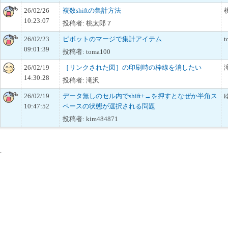
26/02/26
複数shiftの集計方法
10:23:07
投稿者: 桃太郎７
26/02/23
ピボットのマージで集計アイテム
t
09:01:39
投稿者: toma100
26/02/19
［リンクされた図］の印刷時の枠線を消したい
14:30:28
投稿者: 滝沢
26/02/19
データ無しのセル内でshift+→を押すとなぜか半角ス
10:47:52
ペースの状態が選択される問題
投稿者: kim484871