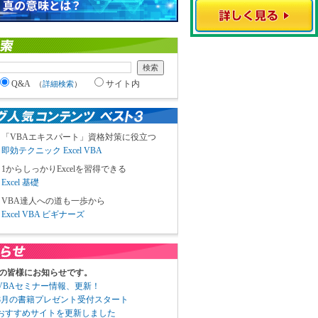
Q&A
サイト内
（
詳細検索
）
「VBAエキスパート」資格対策に役立つ
即効テクニック Excel VBA
1からしっかりExcelを習得できる
Excel 基礎
VBA達人への道も一歩から
Excel VBA ビギナーズ
の皆様にお知らせです。
3 VBAセミナー情報、更新！
3 8月の書籍プレゼント受付スタート
6 おすすめサイトを更新しました