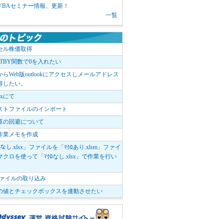
1 VBAセミナー情報、更新！
一覧
セル株価取得
OTBY関数で0を入れたい
elからWeb版outlookにアクセスしメールアドレス
得したい。
boxにて
ストファイルのインポート
算の回避について
作業メモを作成
ﾛなし.xlsx」ファイルを「ﾏｸﾛあり.xlsm」ファイ
クロを使って「ﾏｸﾛなし.xlsx」で作業を行い
。
vファイルの取り込み
の値とチェックボックスを連動させたい