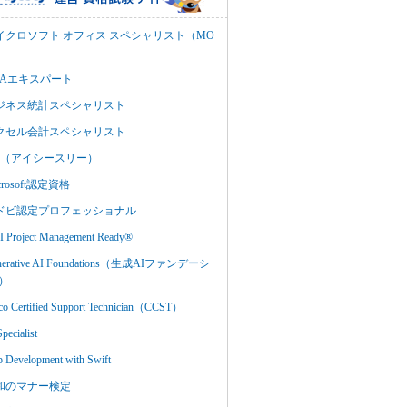
イクロソフト オフィス スペシャリスト（MO
BAエキスパート
ジネス統計スペシャリスト
クセル会計スペシャリスト
C3（アイシースリー）
crosoft認定資格
ドビ認定プロフェッショナル
 Project Management Ready®
nerative AI Foundations（生成AIファンデーシ
）
co Certified Support Technician（CCST）
Specialist
 Development with Swift
和のマナー検定