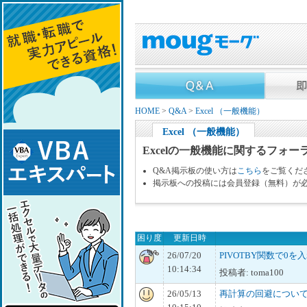
HOME
>
Q&A
>
Excel （一般機能）
Excel （一般機能）
Excelの一般機能に関するフォー
Q&A掲示板の使い方は
こちら
をご覧くだ
掲示板への投稿には会員登録（無料）が
困り度
更新日時
26/07/20
PIVOTBY関数で0を
10:14:34
投稿者: toma100
26/05/13
再計算の回避につい