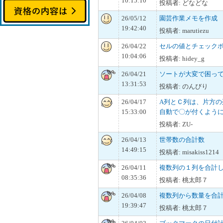
10:15:10
投稿者: どなどな
26/05/12
園芸作業メモを作成
19:42:40
投稿者: marutiezu
26/04/22
セルの値とチェック
10:04:06
投稿者: hidey_g
26/04/21
ソートが大変で困っ
13:31:53
投稿者: のんびり
26/04/17
A列とＣ列は、片方
15:33:00
自動で〇が付くよう
投稿者: ZU-
26/04/13
世帯数の合計数
14:49:15
投稿者: misakiss1214
26/04/11
複数列の１列を合計
08:35:36
投稿者: 桃太郎７
26/04/08
複数列から数量を合
19:39:47
投稿者: 桃太郎７