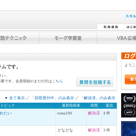
スキ
よう
ラムです。
さい。
必要です。会員登録がまだの方は
こちら
▼
全て表示
／
「回答受付中」のみ表示
／
「解決済」のみ表示
トピック
最新投稿者
状態
返信
入れたい
toma100
解決済
4 件
て
どなどな
解決済
3 件