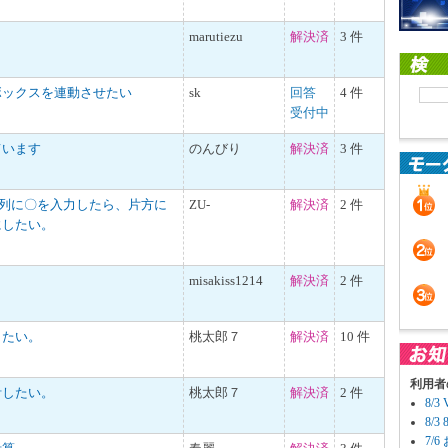
marutiezu
解決済
3 件
ボックスを連動させたい
sk
回答
4 件
受付中
ています
のんびり
解決済
3 件
の列に〇を入力したら、片方に
ZU-
解決済
2 件
にしたい。
misakiss1214
解決済
2 件
したい。
桃太郎７
解決済
10 件
利用者
計したい。
桃太郎７
解決済
2 件
8/
8/
7/