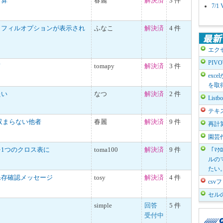
計算
春麗
解決済
3 件
7/
トフィルオプションが表示され
ふなこ
解決済
4 件
エク
PIV
て
tomapy
解決済
3 件
exc
を取
たい
なつ
解決済
2 件
List
テキ
収まらない他者
春麗
解決済
9 件
再計
園芸
1つのクロス表に
toma100
解決済
9 件
「ﾏｸ
ルのマ
たい
保存確認メッセージ
tosy
解決済
4 件
cs
セル
simple
回答
5 件
受付中