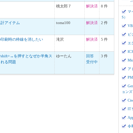
桃太郎７
解決済
8 件
マ
S）
集計アイテム
toma100
解決済
2 件
V
ビ
の印刷時の枠線を消したい
滝沢
解決済
5 件
エ
I
hift+→を押すとなぜか半角ス
ゆーたん
回答
3 件
Mi
される問題
受付中
ア
PMI
Ge
ョンズ
Cis
IT 
App
令