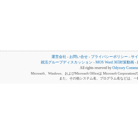
運営会社
-
お問い合せ
-
プライバシーポリシー
-
サ
就活グループディスカッション
-
MOS Word 365対策動画
-
All rights reserved by
Odyssey Communi
Microsoft、Windows、およびMicrosoft Officeは Microsoft 
また、その他システム名、プログラム名などは、一