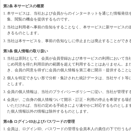
第2条 本サービスの概要
1. 本サービスは、当社および会員からのインターネットを通じた情報発信
集、閲覧の機会を提供するものです。
2. 当社は利用者へ事前の告知をすることなく、本サービスに新サービスの
きるものとします。
3. 当社は本サービスを、事前の告知なしに停止または廃止することができ
第3条 個人情報の取り扱い
1. 当社は原則として、会員が会員登録および本サービスの利用において当
じめ同意を得た利用目的の範囲を超えて利用することはありません。ま
き、会員の同意を得ずに会員の個人情報を第三者に開示・提供すること
2. 個人を特定できない形で分析・集計された統計データは、当社サイト等
とします。
3. 会員の個人情報は、当社のプライバシーポリシーに従い、当社が管理す
4. 会員が、ご自身の個人情報ついて開示・訂正・利用の停止を希望する場
いただければ、当社の定める手続きにより速やかに対応するものとしま
た個人情報以外の情報は除外するものとします。
第4条 ログインIDおよびパスワードの管理
1. 会員は、ログインID、パスワードの管理を会員本人の責任の下で行う