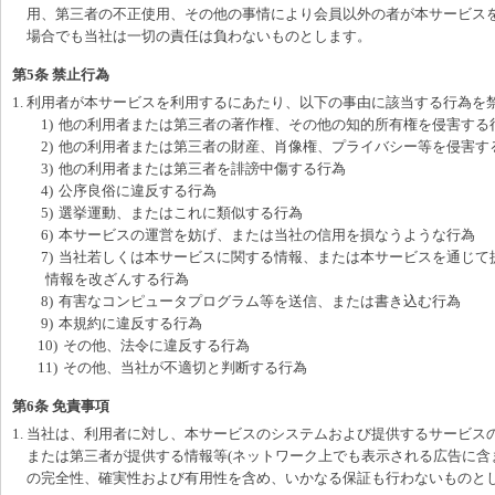
用、第三者の不正使用、その他の事情により会員以外の者が本サービス
場合でも当社は一切の責任は負わないものとします。
第5条 禁止行為
1. 利用者が本サービスを利用するにあたり、以下の事由に該当する行為を
1)
他の利用者または第三者の著作権、その他の知的所有権を侵害する
2)
他の利用者または第三者の財産、肖像権、プライバシー等を侵害す
3)
他の利用者または第三者を誹謗中傷する行為
4)
公序良俗に違反する行為
5)
選挙運動、またはこれに類似する行為
6)
本サービスの運営を妨げ、または当社の信用を損なうような行為
7)
当社若しくは本サービスに関する情報、または本サービスを通じて
情報を改ざんする行為
8)
有害なコンピュータプログラム等を送信、または書き込む行為
9)
本規約に違反する行為
10)
その他、法令に違反する行為
11)
その他、当社が不適切と判断する行為
第6条 免責事項
1. 当社は、利用者に対し、本サービスのシステムおよび提供するサービス
または第三者が提供する情報等(ネットワーク上でも表示される広告に含
の完全性、確実性および有用性を含め、いかなる保証も行わないものと