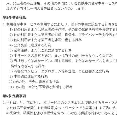
用、第三者の不正使用、その他の事情により会員以外の者が本サービス
場合でも当社は一切の責任は負わないものとします。
第5条 禁止行為
1. 利用者が本サービスを利用するにあたり、以下の事由に該当する行為を
1)
他の利用者または第三者の著作権、その他の知的所有権を侵害する
2)
他の利用者または第三者の財産、肖像権、プライバシー等を侵害す
3)
他の利用者または第三者を誹謗中傷する行為
4)
公序良俗に違反する行為
5)
選挙運動、またはこれに類似する行為
6)
本サービスの運営を妨げ、または当社の信用を損なうような行為
7)
当社若しくは本サービスに関する情報、または本サービスを通じて
情報を改ざんする行為
8)
有害なコンピュータプログラム等を送信、または書き込む行為
9)
本規約に違反する行為
10)
その他、法令に違反する行為
11)
その他、当社が不適切と判断する行為
第6条 免責事項
1. 当社は、利用者に対し、本サービスのシステムおよび提供するサービス
または第三者が提供する情報等(ネットワーク上でも表示される広告に含
の完全性、確実性および有用性を含め、いかなる保証も行わないものと