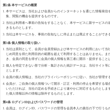
第2条 本サービスの概要
1. 本サービスは、当社および会員からのインターネットを通じた情報発信
集、閲覧の機会を提供するものです。
2. 当社は利用者へ事前の告知をすることなく、本サービスに新サービスの
きるものとします。
3. 当社は本サービスを、事前の告知なしに停止または廃止することができ
第3条 個人情報の取り扱い
1. 当社は原則として、会員が会員登録および本サービスの利用において当
じめ同意を得た利用目的の範囲を超えて利用することはありません。ま
き、会員の同意を得ずに会員の個人情報を第三者に開示・提供すること
2. 個人を特定できない形で分析・集計された統計データは、当社サイト等
とします。
3. 会員の個人情報は、当社のプライバシーポリシーに従い、当社が管理す
4. 会員が、ご自身の個人情報ついて開示・訂正・利用の停止を希望する場
いただければ、当社の定める手続きにより速やかに対応するものとしま
た個人情報以外の情報は除外するものとします。
第4条 ログインIDおよびパスワードの管理
1. 会員は、ログインID、パスワードの管理を会員本人の責任の下で行う