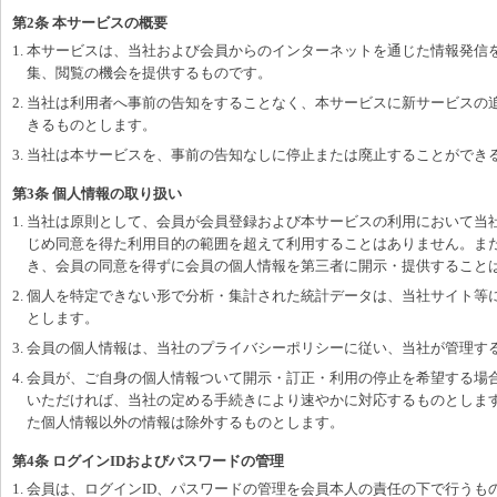
第2条 本サービスの概要
1. 本サービスは、当社および会員からのインターネットを通じた情報発信
集、閲覧の機会を提供するものです。
2. 当社は利用者へ事前の告知をすることなく、本サービスに新サービスの
きるものとします。
3. 当社は本サービスを、事前の告知なしに停止または廃止することができ
第3条 個人情報の取り扱い
1. 当社は原則として、会員が会員登録および本サービスの利用において当
じめ同意を得た利用目的の範囲を超えて利用することはありません。ま
き、会員の同意を得ずに会員の個人情報を第三者に開示・提供すること
2. 個人を特定できない形で分析・集計された統計データは、当社サイト等
とします。
3. 会員の個人情報は、当社のプライバシーポリシーに従い、当社が管理す
4. 会員が、ご自身の個人情報ついて開示・訂正・利用の停止を希望する場
いただければ、当社の定める手続きにより速やかに対応するものとしま
た個人情報以外の情報は除外するものとします。
第4条 ログインIDおよびパスワードの管理
1. 会員は、ログインID、パスワードの管理を会員本人の責任の下で行う