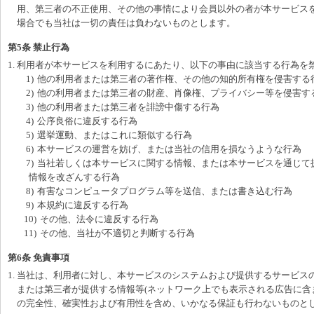
用、第三者の不正使用、その他の事情により会員以外の者が本サービス
場合でも当社は一切の責任は負わないものとします。
第5条 禁止行為
1. 利用者が本サービスを利用するにあたり、以下の事由に該当する行為を
1)
他の利用者または第三者の著作権、その他の知的所有権を侵害する
2)
他の利用者または第三者の財産、肖像権、プライバシー等を侵害す
3)
他の利用者または第三者を誹謗中傷する行為
4)
公序良俗に違反する行為
5)
選挙運動、またはこれに類似する行為
6)
本サービスの運営を妨げ、または当社の信用を損なうような行為
7)
当社若しくは本サービスに関する情報、または本サービスを通じて
情報を改ざんする行為
8)
有害なコンピュータプログラム等を送信、または書き込む行為
9)
本規約に違反する行為
10)
その他、法令に違反する行為
11)
その他、当社が不適切と判断する行為
第6条 免責事項
1. 当社は、利用者に対し、本サービスのシステムおよび提供するサービス
または第三者が提供する情報等(ネットワーク上でも表示される広告に含
の完全性、確実性および有用性を含め、いかなる保証も行わないものと