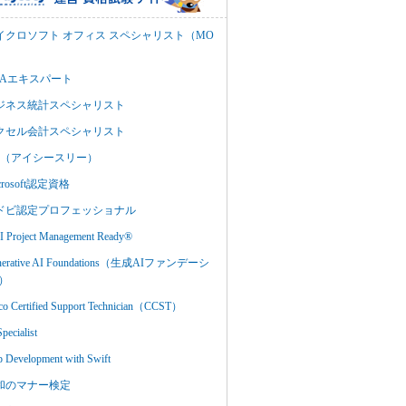
イクロソフト オフィス スペシャリスト（MO
BAエキスパート
ジネス統計スペシャリスト
クセル会計スペシャリスト
C3（アイシースリー）
crosoft認定資格
ドビ認定プロフェッショナル
 Project Management Ready®
nerative AI Foundations（生成AIファンデーシ
）
co Certified Support Technician（CCST）
Specialist
 Development with Swift
和のマナー検定