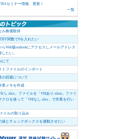
1 VBAセミナー情報、更新！
一覧
セル株価取得
OTBY関数で0を入れたい
elからWeb版outlookにアクセスしメールアドレス
得したい。
boxにて
ストファイルのインポート
算の回避について
作業メモを作成
ﾛなし.xlsx」ファイルを「ﾏｸﾛあり.xlsm」ファイ
クロを使って「ﾏｸﾛなし.xlsx」で作業を行い
。
vファイルの取り込み
の値とチェックボックスを連動させたい