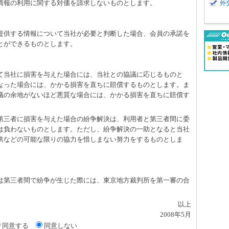
、情報の利用に関する対価を請求しないものとします。
外
て提供する情報について当社が必要と判断した場合、会員の承諾を
とができるものとします。
して当社に損害を与えた場合には、当社との協議に応じるものと
なった場合には、かかる損害を直ちに賠償するものとします。ま
議の余地がないほど悪質な場合には、かかる損害を直ちに賠償す
て第三者に損害を与えた場合の紛争解決は、利用者と第三者間に委
は負わないものとします。ただし、紛争解決の一助となると当社
供などの可能な限りの協力を惜しまない努力をするものとしま
たは第三者間で紛争が生じた際には、東京地方裁判所を第一審の合
以上
2008年5月
同意する
同意しない