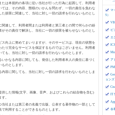
、または本規約の条項に従い当社が行った行為に起因して、利用者
いては、その内容、態様のいかんを問わず、一切の責任を負わな
マ
した損害に関連して、当社に対し一切の請求を行わないものとし
S）
V
用に関連して、利用者間または利用者と第三者との間で何らかの紛
ビ
者がその責任で解決し、当社に一切の損害を被らせないものとし
エ
ービス向上に努めてまいりますが、そのサービスは、現在の状態を
I
わたり完全なサービスを保証するものではございません。利用者
Mi
いても、当社に対し一切の請求を行わないものとします。
するいかなる内容に関しても、発信した利用者本人の責任に基づく
ア
いものとします。
PMI
なる内容に関しても、当社に対し一切の請求を行わないものとしま
Ge
ョンズ
Cis
て提供した情報(文字、画像、音声、およびこれらの結合物を含む)
IT 
ます。
App
かつ当社または第三者の名義で出版、公表する著作物の一部として
令
法で利用することができるものとします。