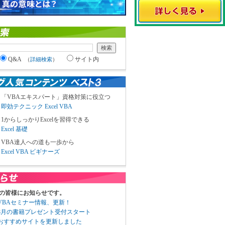
Q&A
サイト内
（
詳細検索
）
「VBAエキスパート」資格対策に役立つ
即効テクニック Excel VBA
1からしっかりExcelを習得できる
Excel 基礎
VBA達人への道も一歩から
Excel VBA ビギナーズ
の皆様にお知らせです。
3 VBAセミナー情報、更新！
3 8月の書籍プレゼント受付スタート
6 おすすめサイトを更新しました