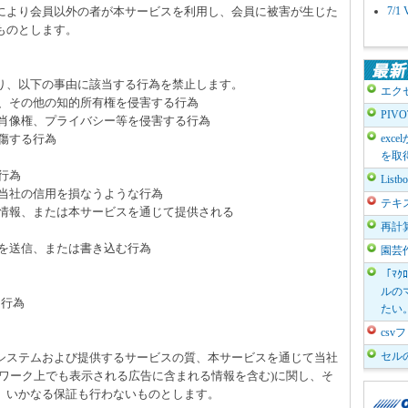
により会員以外の者が本サービスを利用し、会員に被害が生じた
7/
ものとします。
たり、以下の事由に該当する行為を禁止します。
エク
、その他の知的所有権を侵害する行為
PIV
肖像権、プライバシー等を侵害する行為
傷する行為
exc
を取
行為
List
当社の信用を損なうような行為
テキ
情報、または本サービスを通じて提供される
再計
を送信、または書き込む行為
園芸
「ﾏｸ
ルのマ
る行為
たい
cs
セル
のシステムおよび提供するサービスの質、本サービスを通じて当社
トワーク上でも表示される広告に含まれる情報を含む)に関し、そ
、いかなる保証も行わないものとします。