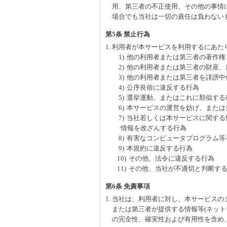
用、第三者の不正使用、その他の事情
場合でも当社は一切の責任は負わない
第5条 禁止行為
1. 利用者が本サービスを利用するにあ
1)
他の利用者または第三者の著作権
2)
他の利用者または第三者の財産、
3)
他の利用者または第三者を誹謗中
4)
公序良俗に違反する行為
5)
選挙運動、またはこれに類似する
6)
本サービスの運営を妨げ、または
7)
当社若しくは本サービスに関する
情報を改ざんする行為
8)
有害なコンピュータプログラム等
9)
本規約に違反する行為
10)
その他、法令に違反する行為
11)
その他、当社が不適切と判断す
第6条 免責事項
1. 当社は、利用者に対し、本サービス
または第三者が提供する情報等(ネッ
の完全性、確実性および有用性を含め