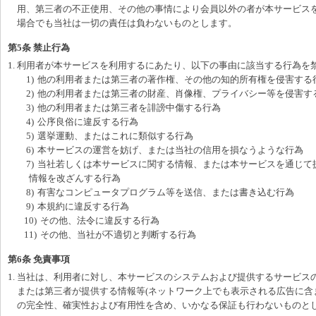
用、第三者の不正使用、その他の事情により会員以外の者が本サービス
場合でも当社は一切の責任は負わないものとします。
第5条 禁止行為
1. 利用者が本サービスを利用するにあたり、以下の事由に該当する行為を
1)
他の利用者または第三者の著作権、その他の知的所有権を侵害する
2)
他の利用者または第三者の財産、肖像権、プライバシー等を侵害す
3)
他の利用者または第三者を誹謗中傷する行為
4)
公序良俗に違反する行為
5)
選挙運動、またはこれに類似する行為
6)
本サービスの運営を妨げ、または当社の信用を損なうような行為
7)
当社若しくは本サービスに関する情報、または本サービスを通じて
情報を改ざんする行為
8)
有害なコンピュータプログラム等を送信、または書き込む行為
9)
本規約に違反する行為
10)
その他、法令に違反する行為
11)
その他、当社が不適切と判断する行為
第6条 免責事項
1. 当社は、利用者に対し、本サービスのシステムおよび提供するサービス
または第三者が提供する情報等(ネットワーク上でも表示される広告に含
の完全性、確実性および有用性を含め、いかなる保証も行わないものと