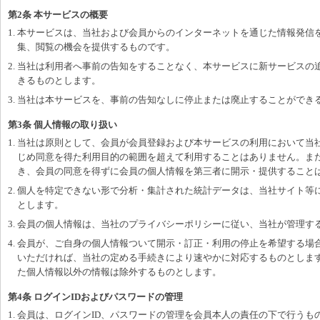
第2条 本サービスの概要
1. 本サービスは、当社および会員からのインターネットを通じた情報発信
集、閲覧の機会を提供するものです。
2. 当社は利用者へ事前の告知をすることなく、本サービスに新サービスの
きるものとします。
3. 当社は本サービスを、事前の告知なしに停止または廃止することができ
第3条 個人情報の取り扱い
1. 当社は原則として、会員が会員登録および本サービスの利用において当
じめ同意を得た利用目的の範囲を超えて利用することはありません。ま
き、会員の同意を得ずに会員の個人情報を第三者に開示・提供すること
2. 個人を特定できない形で分析・集計された統計データは、当社サイト等
とします。
3. 会員の個人情報は、当社のプライバシーポリシーに従い、当社が管理す
4. 会員が、ご自身の個人情報ついて開示・訂正・利用の停止を希望する場
いただければ、当社の定める手続きにより速やかに対応するものとしま
た個人情報以外の情報は除外するものとします。
第4条 ログインIDおよびパスワードの管理
1. 会員は、ログインID、パスワードの管理を会員本人の責任の下で行う