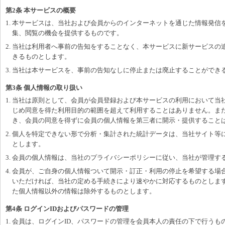
第2条 本サービスの概要
1. 本サービスは、当社および会員からのインターネットを通じた情報発信
集、閲覧の機会を提供するものです。
2. 当社は利用者へ事前の告知をすることなく、本サービスに新サービスの
きるものとします。
3. 当社は本サービスを、事前の告知なしに停止または廃止することができ
第3条 個人情報の取り扱い
1. 当社は原則として、会員が会員登録および本サービスの利用において当
じめ同意を得た利用目的の範囲を超えて利用することはありません。ま
き、会員の同意を得ずに会員の個人情報を第三者に開示・提供すること
2. 個人を特定できない形で分析・集計された統計データは、当社サイト等
とします。
3. 会員の個人情報は、当社のプライバシーポリシーに従い、当社が管理す
4. 会員が、ご自身の個人情報ついて開示・訂正・利用の停止を希望する場
いただければ、当社の定める手続きにより速やかに対応するものとしま
た個人情報以外の情報は除外するものとします。
第4条 ログインIDおよびパスワードの管理
1. 会員は、ログインID、パスワードの管理を会員本人の責任の下で行う