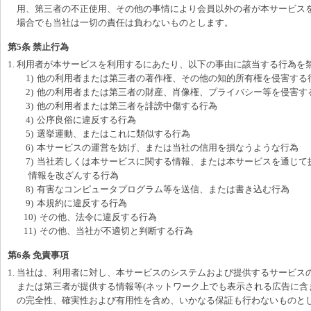
用、第三者の不正使用、その他の事情により会員以外の者が本サービス
場合でも当社は一切の責任は負わないものとします。
第5条 禁止行為
1. 利用者が本サービスを利用するにあたり、以下の事由に該当する行為を
1)
他の利用者または第三者の著作権、その他の知的所有権を侵害する
2)
他の利用者または第三者の財産、肖像権、プライバシー等を侵害す
3)
他の利用者または第三者を誹謗中傷する行為
4)
公序良俗に違反する行為
5)
選挙運動、またはこれに類似する行為
6)
本サービスの運営を妨げ、または当社の信用を損なうような行為
7)
当社若しくは本サービスに関する情報、または本サービスを通じて
情報を改ざんする行為
8)
有害なコンピュータプログラム等を送信、または書き込む行為
9)
本規約に違反する行為
10)
その他、法令に違反する行為
11)
その他、当社が不適切と判断する行為
第6条 免責事項
1. 当社は、利用者に対し、本サービスのシステムおよび提供するサービス
または第三者が提供する情報等(ネットワーク上でも表示される広告に含
の完全性、確実性および有用性を含め、いかなる保証も行わないものと