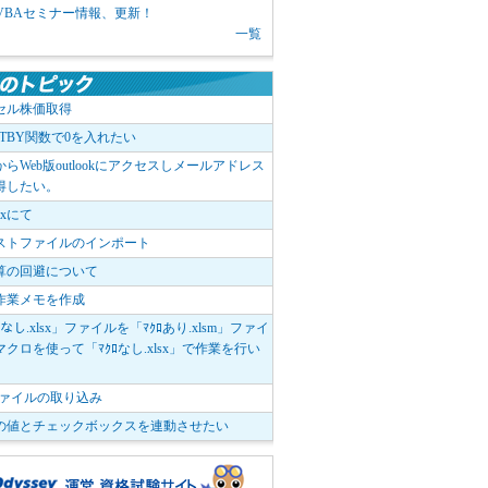
1 VBAセミナー情報、更新！
一覧
セル株価取得
OTBY関数で0を入れたい
elからWeb版outlookにアクセスしメールアドレス
得したい。
boxにて
ストファイルのインポート
算の回避について
作業メモを作成
ﾛなし.xlsx」ファイルを「ﾏｸﾛあり.xlsm」ファイ
クロを使って「ﾏｸﾛなし.xlsx」で作業を行い
。
vファイルの取り込み
の値とチェックボックスを連動させたい