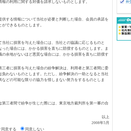
、情報の利用に関する対価を請求しないものとします。
外
て提供する情報について当社が必要と判断した場合、会員の承諾を
とができるものとします。
して当社に損害を与えた場合には、当社との協議に応じるものと
なった場合には、かかる損害を直ちに賠償するものとします。ま
議の余地がないほど悪質な場合には、かかる損害を直ちに賠償す
て第三者に損害を与えた場合の紛争解決は、利用者と第三者間に委
は負わないものとします。ただし、紛争解決の一助となると当社
供などの可能な限りの協力を惜しまない努力をするものとしま
たは第三者間で紛争が生じた際には、東京地方裁判所を第一審の合
以上
2008年5月
同意する
同意しない