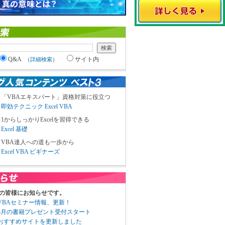
Q&A
サイト内
（
詳細検索
）
「VBAエキスパート」資格対策に役立つ
即効テクニック Excel VBA
1からしっかりExcelを習得できる
Excel 基礎
VBA達人への道も一歩から
Excel VBA ビギナーズ
の皆様にお知らせです。
3 VBAセミナー情報、更新！
3 8月の書籍プレゼント受付スタート
6 おすすめサイトを更新しました