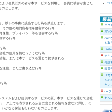
により会員以外の者が本サービスを利用し、会員に被害が生じた
7/
ものとします。
たり、以下の事由に該当する行為を禁止します。
エク
、その他の知的所有権を侵害する行為
PIV
肖像権、プライバシー等を侵害する行為
傷する行為
exc
を取
行為
List
当社の信用を損なうような行為
テキ
情報、または本サービスを通じて提供される
再計
を送信、または書き込む行為
園芸
「ﾏｸ
ルのマ
る行為
たい
cs
セル
のシステムおよび提供するサービスの質、本サービスを通じて当社
トワーク上でも表示される広告に含まれる情報を含む)に関し、そ
、いかなる保証も行わないものとします。