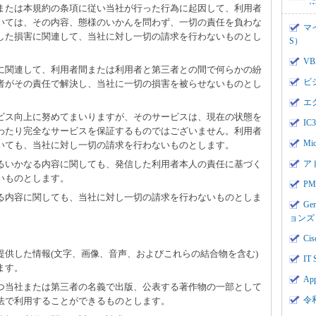
、または本規約の条項に従い当社が行った行為に起因して、利用者
いては、その内容、態様のいかんを問わず、一切の責任を負わな
マ
した損害に関連して、当社に対し一切の請求を行わないものとし
S）
V
用に関連して、利用者間または利用者と第三者との間で何らかの紛
ビ
者がその責任で解決し、当社に一切の損害を被らせないものとし
エ
ービス向上に努めてまいりますが、そのサービスは、現在の状態を
I
わたり完全なサービスを保証するものではございません。利用者
Mi
いても、当社に対し一切の請求を行わないものとします。
するいかなる内容に関しても、発信した利用者本人の責任に基づく
ア
いものとします。
PMI
なる内容に関しても、当社に対し一切の請求を行わないものとしま
Ge
ョンズ
Cis
て提供した情報(文字、画像、音声、およびこれらの結合物を含む)
IT 
ます。
App
かつ当社または第三者の名義で出版、公表する著作物の一部として
令
法で利用することができるものとします。