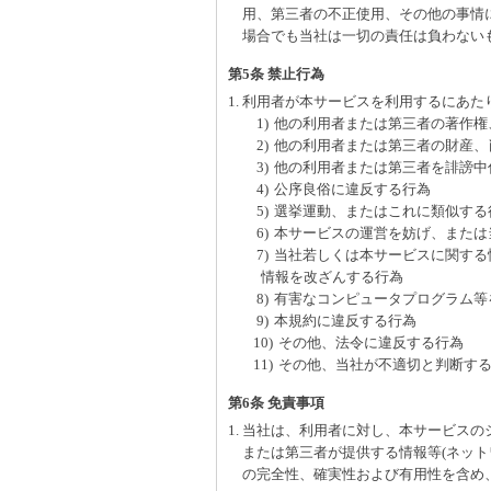
用、第三者の不正使用、その他の事情
場合でも当社は一切の責任は負わない
第5条 禁止行為
1. 利用者が本サービスを利用するにあ
1)
他の利用者または第三者の著作権
2)
他の利用者または第三者の財産、
3)
他の利用者または第三者を誹謗中
4)
公序良俗に違反する行為
5)
選挙運動、またはこれに類似する
6)
本サービスの運営を妨げ、または
7)
当社若しくは本サービスに関する
情報を改ざんする行為
8)
有害なコンピュータプログラム等
9)
本規約に違反する行為
10)
その他、法令に違反する行為
11)
その他、当社が不適切と判断す
第6条 免責事項
1. 当社は、利用者に対し、本サービス
または第三者が提供する情報等(ネッ
の完全性、確実性および有用性を含め