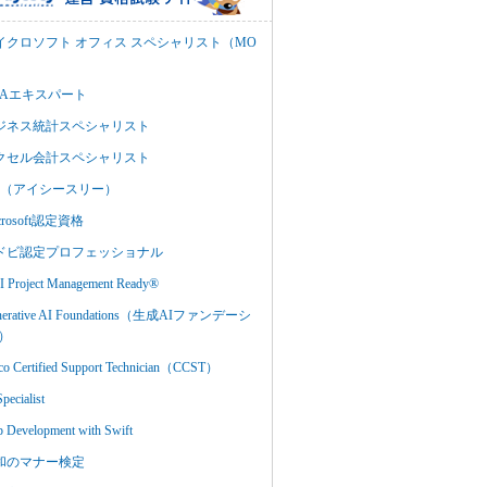
イクロソフト オフィス スペシャリスト（MO
BAエキスパート
ジネス統計スペシャリスト
クセル会計スペシャリスト
C3（アイシースリー）
crosoft認定資格
ドビ認定プロフェッショナル
 Project Management Ready®
nerative AI Foundations（生成AIファンデーシ
）
co Certified Support Technician（CCST）
Specialist
 Development with Swift
和のマナー検定