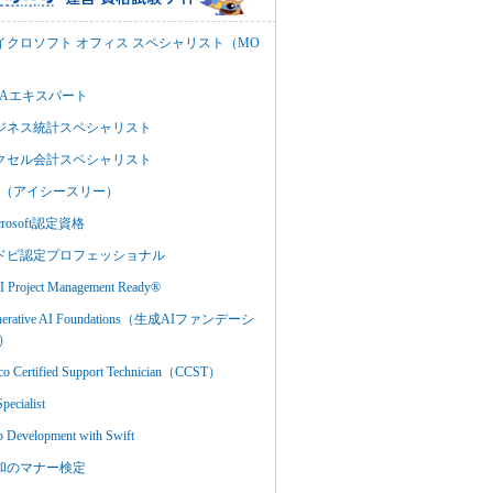
イクロソフト オフィス スペシャリスト（MO
BAエキスパート
ジネス統計スペシャリスト
クセル会計スペシャリスト
C3（アイシースリー）
crosoft認定資格
ドビ認定プロフェッショナル
 Project Management Ready®
nerative AI Foundations（生成AIファンデーシ
）
co Certified Support Technician（CCST）
Specialist
 Development with Swift
和のマナー検定