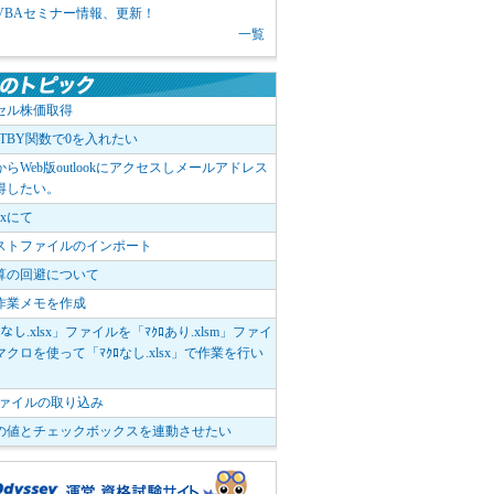
1 VBAセミナー情報、更新！
一覧
セル株価取得
OTBY関数で0を入れたい
elからWeb版outlookにアクセスしメールアドレス
得したい。
boxにて
ストファイルのインポート
算の回避について
作業メモを作成
ﾛなし.xlsx」ファイルを「ﾏｸﾛあり.xlsm」ファイ
クロを使って「ﾏｸﾛなし.xlsx」で作業を行い
。
vファイルの取り込み
の値とチェックボックスを連動させたい