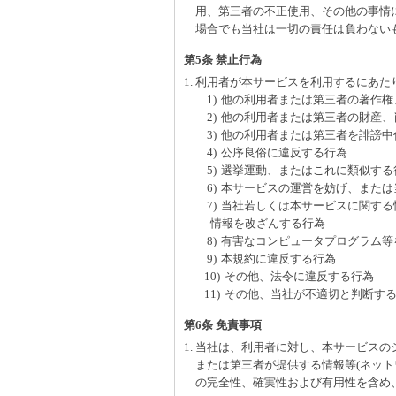
用、第三者の不正使用、その他の事情
場合でも当社は一切の責任は負わない
第5条 禁止行為
1. 利用者が本サービスを利用するにあ
1)
他の利用者または第三者の著作権
2)
他の利用者または第三者の財産、
3)
他の利用者または第三者を誹謗中
4)
公序良俗に違反する行為
5)
選挙運動、またはこれに類似する
6)
本サービスの運営を妨げ、または
7)
当社若しくは本サービスに関する
情報を改ざんする行為
8)
有害なコンピュータプログラム等
9)
本規約に違反する行為
10)
その他、法令に違反する行為
11)
その他、当社が不適切と判断す
第6条 免責事項
1. 当社は、利用者に対し、本サービス
または第三者が提供する情報等(ネッ
の完全性、確実性および有用性を含め