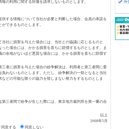
、情報の利用に関する対価を請求しないものとします。
外
て提供する情報について当社が必要と判断した場合、会員の承諾を
とができるものとします。
して当社に損害を与えた場合には、当社との協議に応じるものと
なった場合には、かかる損害を直ちに賠償するものとします。ま
議の余地がないほど悪質な場合には、かかる損害を直ちに賠償す
て第三者に損害を与えた場合の紛争解決は、利用者と第三者間に委
は負わないものとします。ただし、紛争解決の一助となると当社
供などの可能な限りの協力を惜しまない努力をするものとしま
たは第三者間で紛争が生じた際には、東京地方裁判所を第一審の合
以上
2008年5月
同意する
同意しない