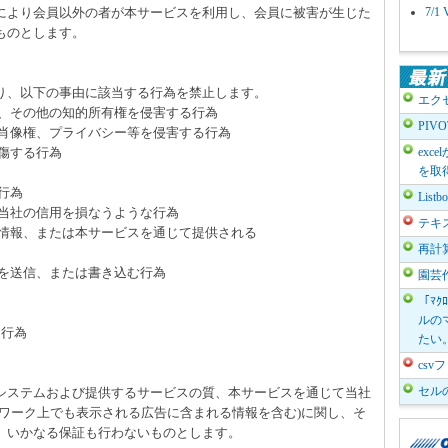
により会員以外の者が本サービスを利用し、会員に被害が生じた
7/
ものとします。
たり、以下の事由に該当する行為を禁止します。
エク
、その他の知的所有権を侵害する行為
PIV
肖像権、プライバシー等を侵害する行為
傷する行為
exc
を取
行為
List
当社の信用を損なうような行為
テキ
情報、または本サービスを通じて提供される
再計
を送信、または書き込む行為
園芸
「ﾏｸ
ルのマ
る行為
たい
cs
セル
のシステムおよび提供するサービスの質、本サービスを通じて当社
トワーク上でも表示される広告に含まれる情報を含む)に関し、そ
、いかなる保証も行わないものとします。