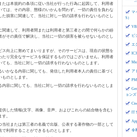
、または本規約の条項に従い当社が行った行為に起因して、利用者
いては、その内容、態様のいかんを問わず、一切の責任を負わな
マ
した損害に関連して、当社に対し一切の請求を行わないものとし
S）
V
用に関連して、利用者間または利用者と第三者との間で何らかの紛
ビ
者がその責任で解決し、当社に一切の損害を被らせないものとし
エ
ービス向上に努めてまいりますが、そのサービスは、現在の状態を
I
わたり完全なサービスを保証するものではございません。利用者
Mi
いても、当社に対し一切の請求を行わないものとします。
するいかなる内容に関しても、発信した利用者本人の責任に基づく
ア
いものとします。
PMI
なる内容に関しても、当社に対し一切の請求を行わないものとしま
Ge
ョンズ
Cis
て提供した情報(文字、画像、音声、およびこれらの結合物を含む)
IT 
ます。
App
かつ当社または第三者の名義で出版、公表する著作物の一部として
令
法で利用することができるものとします。