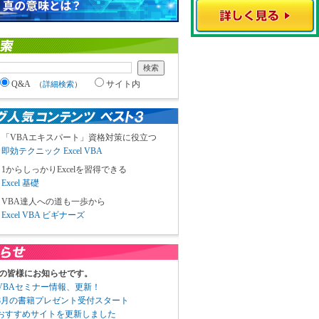
Q&A
サイト内
（
詳細検索
）
「VBAエキスパート」資格対策に役立つ
即効テクニック Excel VBA
1からしっかりExcelを習得できる
Excel 基礎
VBA達人への道も一歩から
Excel VBA ビギナーズ
の皆様にお知らせです。
3 VBAセミナー情報、更新！
3 8月の書籍プレゼント受付スタート
6 おすすめサイトを更新しました