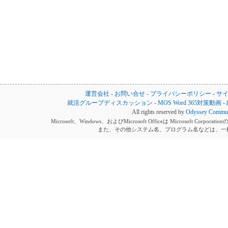
運営会社
-
お問い合せ
-
プライバシーポリシー
-
サ
就活グループディスカッション
-
MOS Word 365対策動画
-
All rights reserved by
Odyssey Communi
Microsoft、Windows、およびMicrosoft Officeは Microsoft 
また、その他システム名、プログラム名などは、一