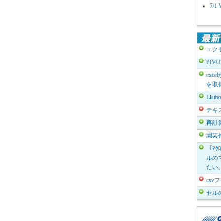
7/
エク
PIV
exc
を取
List
テキ
再計
園芸
「ﾏｸ
ルのマ
たい
cs
セル