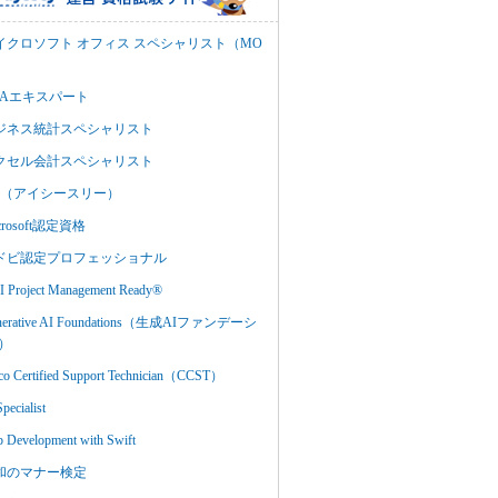
イクロソフト オフィス スペシャリスト（MO
BAエキスパート
ジネス統計スペシャリスト
クセル会計スペシャリスト
C3（アイシースリー）
crosoft認定資格
ドビ認定プロフェッショナル
 Project Management Ready®
nerative AI Foundations（生成AIファンデーシ
）
co Certified Support Technician（CCST）
Specialist
 Development with Swift
和のマナー検定