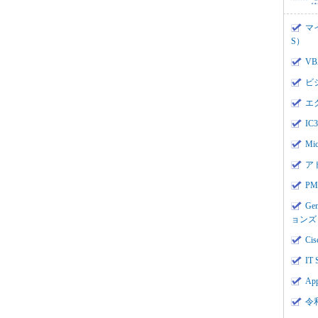
マ
S）
V
ビ
エ
I
Mi
ア
PMI
Ge
ョンズ
Cis
IT 
App
令