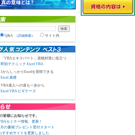
Q&A
サイト内
（
詳細検索
）
「VBAエキスパート」資格対策に役立つ
即効テクニック Excel VBA
1からしっかりExcelを習得できる
Excel 基礎
VBA達人への道も一歩から
Excel VBA ビギナーズ
の皆様にお知らせです。
3 VBAセミナー情報、更新！
3 8月の書籍プレゼント受付スタート
6 おすすめサイトを更新しました