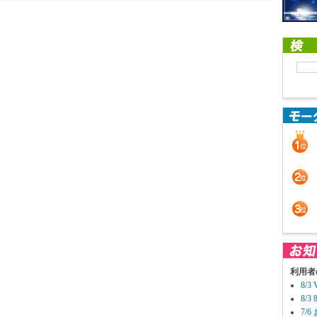
利用者
8/
8/
7/