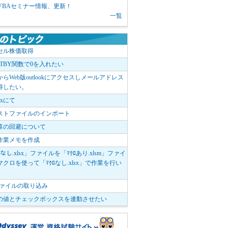
1 VBAセミナー情報、更新！
一覧
セル株価取得
OTBY関数で0を入れたい
elからWeb版outlookにアクセスしメールアドレス
得したい。
boxにて
ストファイルのインポート
算の回避について
作業メモを作成
ﾛなし.xlsx」ファイルを「ﾏｸﾛあり.xlsm」ファイ
クロを使って「ﾏｸﾛなし.xlsx」で作業を行い
。
vファイルの取り込み
の値とチェックボックスを連動させたい