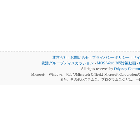
運営会社
-
お問い合せ
-
プライバシーポリシー
-
サ
就活グループディスカッション
-
MOS Word 365対策動画
-
All rights reserved by
Odyssey Communi
Microsoft、Windows、およびMicrosoft Officeは Microsoft 
また、その他システム名、プログラム名などは、一