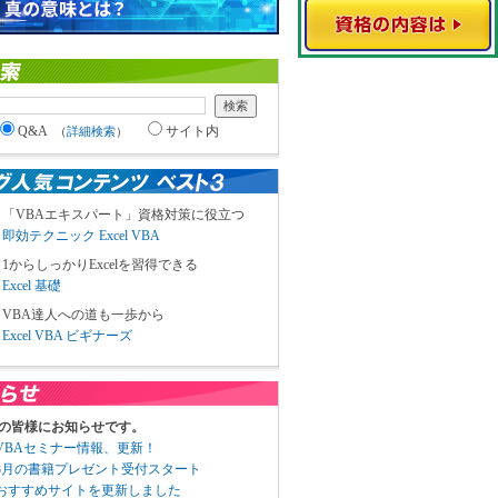
Q&A
サイト内
（
詳細検索
）
「VBAエキスパート」資格対策に役立つ
即効テクニック Excel VBA
1からしっかりExcelを習得できる
Excel 基礎
VBA達人への道も一歩から
Excel VBA ビギナーズ
の皆様にお知らせです。
3 VBAセミナー情報、更新！
3 8月の書籍プレゼント受付スタート
6 おすすめサイトを更新しました