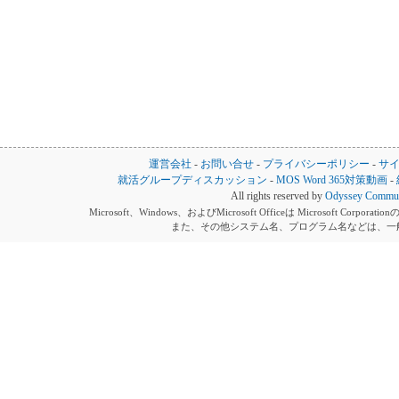
運営会社
-
お問い合せ
-
プライバシーポリシー
-
サ
就活グループディスカッション
-
MOS Word 365対策動画
-
All rights reserved by
Odyssey Communi
Microsoft、Windows、およびMicrosoft Officeは Microsoft 
また、その他システム名、プログラム名などは、一