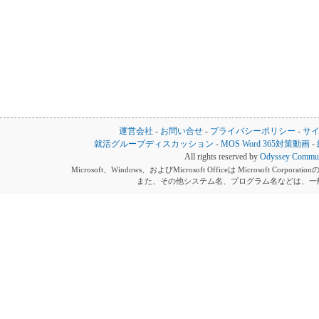
運営会社
-
お問い合せ
-
プライバシーポリシー
-
サ
就活グループディスカッション
-
MOS Word 365対策動画
-
All rights reserved by
Odyssey Communi
Microsoft、Windows、およびMicrosoft Officeは Microsoft 
また、その他システム名、プログラム名などは、一