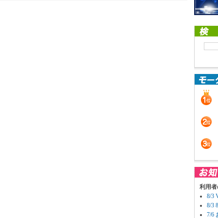
利用者
8/
8/
7/