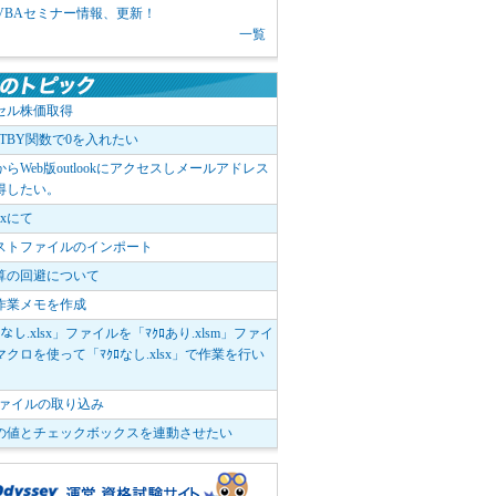
1 VBAセミナー情報、更新！
一覧
セル株価取得
OTBY関数で0を入れたい
elからWeb版outlookにアクセスしメールアドレス
得したい。
boxにて
ストファイルのインポート
算の回避について
作業メモを作成
ﾛなし.xlsx」ファイルを「ﾏｸﾛあり.xlsm」ファイ
クロを使って「ﾏｸﾛなし.xlsx」で作業を行い
。
vファイルの取り込み
の値とチェックボックスを連動させたい