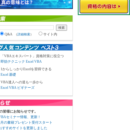
Q&A
サイト内
（
詳細検索
）
「VBAエキスパート」資格対策に役立つ
即効テクニック Excel VBA
1からしっかりExcelを習得できる
Excel 基礎
VBA達人への道も一歩から
Excel VBA ビギナーズ
の皆様にお知らせです。
3 VBAセミナー情報、更新！
3 8月の書籍プレゼント受付スタート
6 おすすめサイトを更新しました