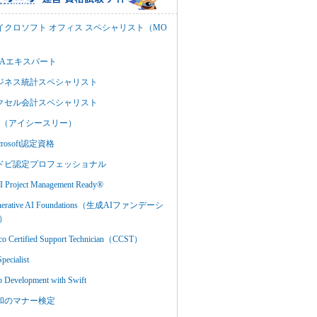
イクロソフト オフィス スペシャリスト（MO
BAエキスパート
ジネス統計スペシャリスト
クセル会計スペシャリスト
C3（アイシースリー）
crosoft認定資格
ドビ認定プロフェッショナル
 Project Management Ready®
nerative AI Foundations（生成AIファンデーシ
）
co Certified Support Technician（CCST）
Specialist
 Development with Swift
和のマナー検定