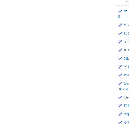
マ
S）
V
ビ
エ
I
Mi
ア
PMI
Ge
ョンズ
Cis
IT 
App
令