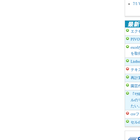
7/
エク
PIV
exc
を取
List
テキ
再計
園芸
「ﾏｸ
ルのマ
たい
cs
セル