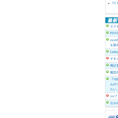
7/
エク
PIV
exc
を取
List
テキ
再計
園芸
「ﾏｸ
ルのマ
たい
cs
セル