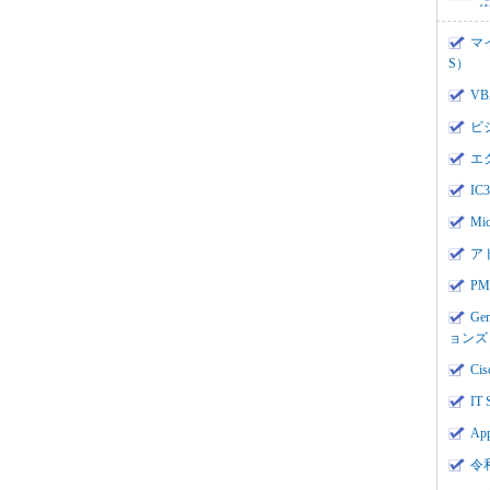
マ
S）
V
ビ
エ
I
Mi
ア
PMI
Ge
ョンズ
Cis
IT 
App
令