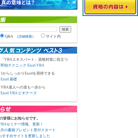
Q&A
サイト内
（
詳細検索
）
「VBAエキスパート」資格対策に役立つ
即効テクニック Excel VBA
1からしっかりExcelを習得できる
Excel 基礎
VBA達人への道も一歩から
Excel VBA ビギナーズ
の皆様にお知らせです。
3 VBAセミナー情報、更新！
3 8月の書籍プレゼント受付スタート
6 おすすめサイトを更新しました