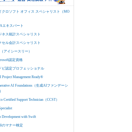
イクロソフト オフィス スペシャリスト（MO
BAエキスパート
ジネス統計スペシャリスト
クセル会計スペシャリスト
C3（アイシースリー）
crosoft認定資格
ドビ認定プロフェッショナル
 Project Management Ready®
nerative AI Foundations（生成AIファンデーシ
）
co Certified Support Technician（CCST）
Specialist
 Development with Swift
和のマナー検定