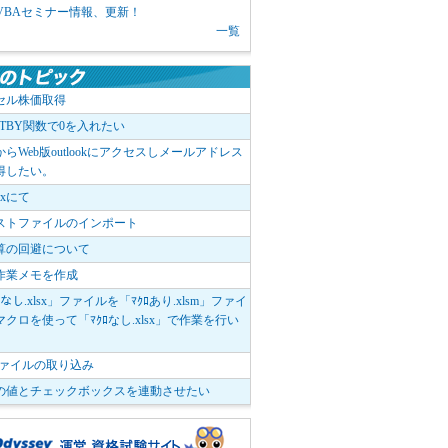
1 VBAセミナー情報、更新！
一覧
セル株価取得
OTBY関数で0を入れたい
elからWeb版outlookにアクセスしメールアドレス
得したい。
boxにて
ストファイルのインポート
算の回避について
作業メモを作成
ﾛなし.xlsx」ファイルを「ﾏｸﾛあり.xlsm」ファイ
クロを使って「ﾏｸﾛなし.xlsx」で作業を行い
。
vファイルの取り込み
の値とチェックボックスを連動させたい