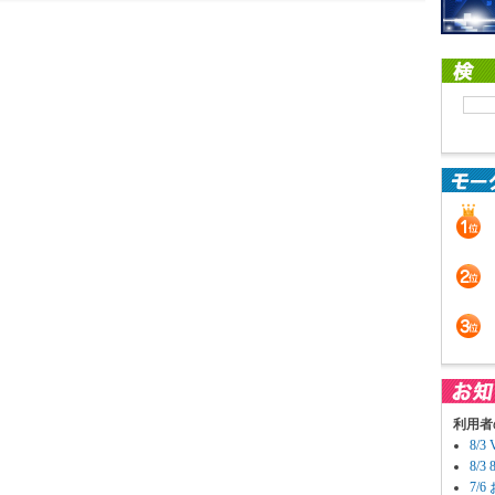
利用者
8/
8/
7/