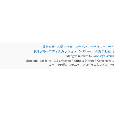
運営会社
-
お問い合せ
-
プライバシーポリシー
-
サ
就活グループディスカッション
-
MOS Word 365対策動画
-
All rights reserved by
Odyssey Communi
Microsoft、Windows、およびMicrosoft Officeは Microsoft 
また、その他システム名、プログラム名などは、一