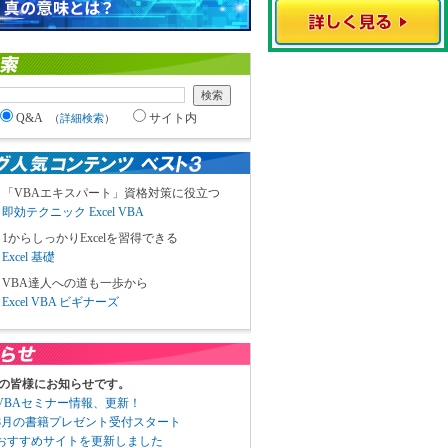
Q&A
サイト内
（
詳細検索
）
「VBAエキスパート」資格対策に役立つ
即効テクニック Excel VBA
1からしっかりExcelを習得できる
Excel 基礎
VBA達人への道も一歩から
Excel VBA ビギナーズ
の皆様にお知らせです。
3 VBAセミナー情報、更新！
3 8月の書籍プレゼント受付スタート
6 おすすめサイトを更新しました