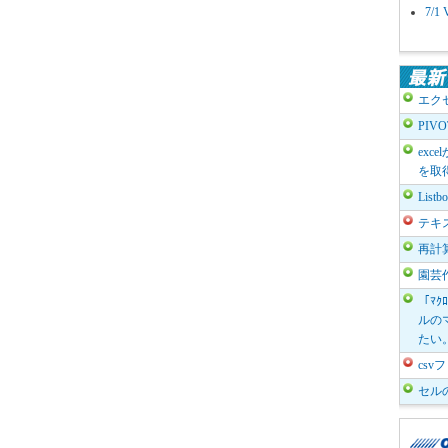
7/
エク
PIV
exc
を取
List
テキ
再計
園芸
「ﾏｸ
ルのマ
たい
cs
セル