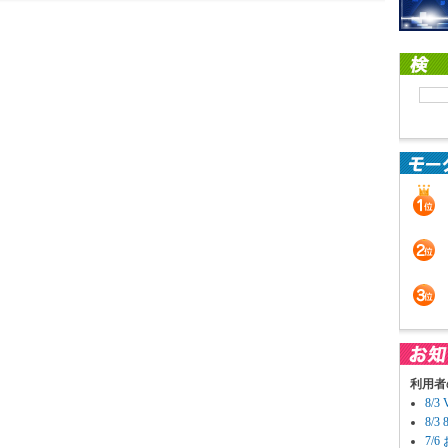
利用者
8/
8/
7/