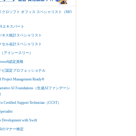
イクロソフト オフィス スペシャリスト（MO
BAエキスパート
ジネス統計スペシャリスト
クセル会計スペシャリスト
C3（アイシースリー）
crosoft認定資格
ドビ認定プロフェッショナル
 Project Management Ready®
nerative AI Foundations（生成AIファンデーシ
）
co Certified Support Technician（CCST）
Specialist
 Development with Swift
和のマナー検定