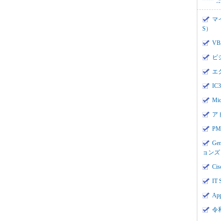
マ
S）
V
ビ
エ
I
Mi
ア
PMI
Ge
ョンズ
Cis
IT 
App
令