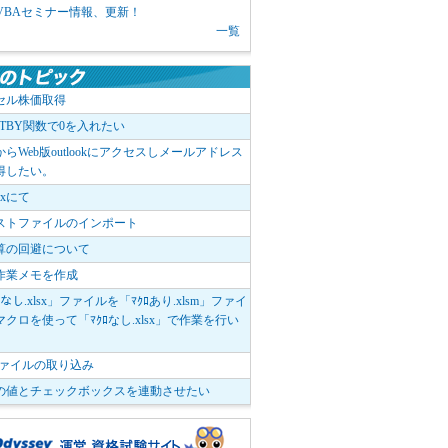
1 VBAセミナー情報、更新！
一覧
セル株価取得
OTBY関数で0を入れたい
elからWeb版outlookにアクセスしメールアドレス
得したい。
boxにて
ストファイルのインポート
算の回避について
作業メモを作成
ﾛなし.xlsx」ファイルを「ﾏｸﾛあり.xlsm」ファイ
クロを使って「ﾏｸﾛなし.xlsx」で作業を行い
。
vファイルの取り込み
の値とチェックボックスを連動させたい