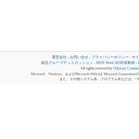
運営会社
-
お問い合せ
-
プライバシーポリシー
-
サ
就活グループディスカッション
-
MOS Word 365対策動画
-
All rights reserved by
Odyssey Communi
Microsoft、Windows、およびMicrosoft Officeは Microsoft 
また、その他システム名、プログラム名などは、一