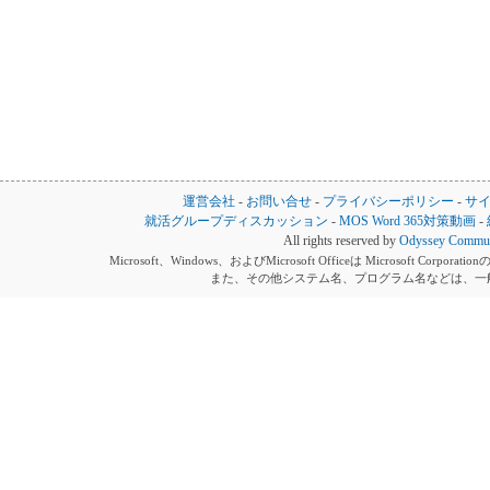
運営会社
-
お問い合せ
-
プライバシーポリシー
-
サ
就活グループディスカッション
-
MOS Word 365対策動画
-
All rights reserved by
Odyssey Communi
Microsoft、Windows、およびMicrosoft Officeは Microsoft 
また、その他システム名、プログラム名などは、一