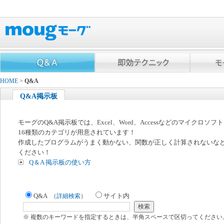
HOME
>
Q&A
Q&A掲示板
モーグのQ&A掲示板では、Excel、Word、Accessなどのマイクロソ
16種類のカテゴリが用意されています！
作成したプログラムがうまく動かない、関数が正しく計算されないな
ください！
Q＆A 掲示板の使い方
Q&A
サイト内
（
詳細検索
）
※ 複数のキーワードを指定するときは、半角スペースで区切ってください