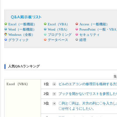
Excel（一般機能）
Excel（VBA）
Access（一般機能）
Word（一般機能）
Word（VBA）
PowerPoint（一般・VB
Windows（全般）
プログラミング
セキュリティ
グラフィック
データベース
経理
人気Q&Aランキング
集
Excel （VBA）
1位
ビルのエアコンの修理日を格納する方
2位
ブックを開かないでリストを参照した
3位
〇列と〇列は、片方の列に〇を入力し
〇が付くようにしたい。