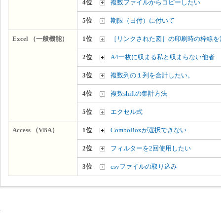
4位
複数ファイルからコピーしたい
5位
期限（日付）に付いて
Excel （一般機能）
1位
［リンクされた図］の印刷時の枠線を
2位
A4一枚に収まる私と収まらない他者
3位
複数列の１列を合計したい。
4位
複数shiftの集計方法
5位
エクセル式
Access （VBA）
1位
ComboBoxが選択できない
2位
フィルターを2回使用したい
3位
csvファイルの取り込み