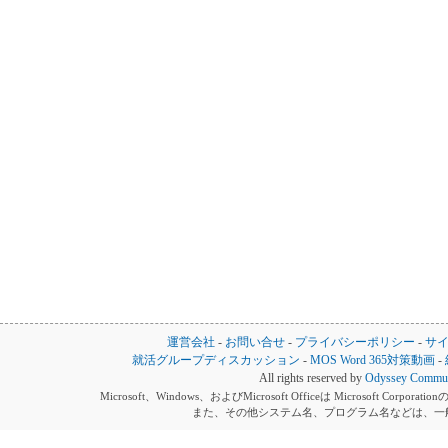
運営会社
-
お問い合せ
-
プライバシーポリシー
-
サ
就活グループディスカッション
-
MOS Word 365対策動画
-
All rights reserved by
Odyssey Communi
Microsoft、Windows、およびMicrosoft Officeは Microsoft 
また、その他システム名、プログラム名などは、一