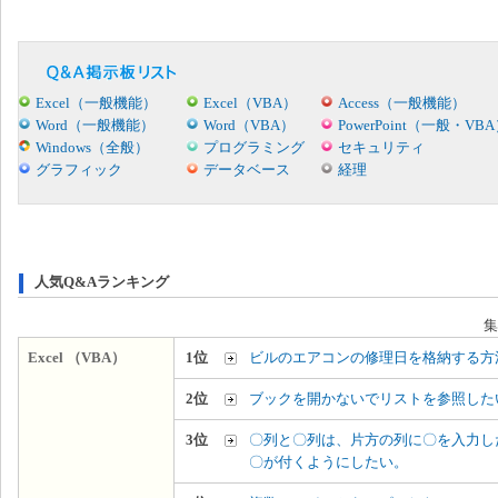
Excel（一般機能）
Excel（VBA）
Access（一般機能）
Word（一般機能）
Word（VBA）
PowerPoint（一般・VB
Windows（全般）
プログラミング
セキュリティ
グラフィック
データベース
経理
人気Q&Aランキング
集
Excel （VBA）
1位
ビルのエアコンの修理日を格納する方
2位
ブックを開かないでリストを参照した
3位
〇列と〇列は、片方の列に〇を入力し
〇が付くようにしたい。