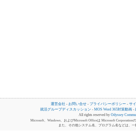
運営会社
-
お問い合せ
-
プライバシーポリシー
-
サ
就活グループディスカッション
-
MOS Word 365対策動画
-
All rights reserved by
Odyssey Communi
Microsoft、Windows、およびMicrosoft Officeは Microsoft 
また、その他システム名、プログラム名などは、一