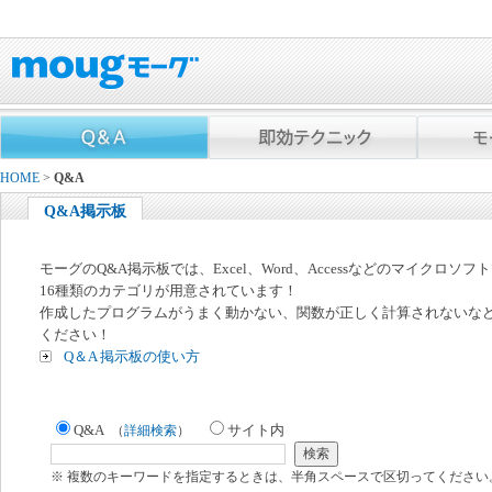
HOME
>
Q&A
Q&A掲示板
モーグのQ&A掲示板では、Excel、Word、Accessなどのマイクロソ
16種類のカテゴリが用意されています！
作成したプログラムがうまく動かない、関数が正しく計算されないな
ください！
Q＆A 掲示板の使い方
Q&A
サイト内
（
詳細検索
）
※ 複数のキーワードを指定するときは、半角スペースで区切ってください