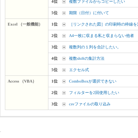
4位
複数ファイルからコピーしたい
5位
期限（日付）に付いて
Excel （一般機能）
1位
［リンクされた図］の印刷時の枠線を
2位
A4一枚に収まる私と収まらない他者
3位
複数列の１列を合計したい。
4位
複数shiftの集計方法
5位
エクセル式
Access （VBA）
1位
ComboBoxが選択できない
2位
フィルターを2回使用したい
3位
csvファイルの取り込み