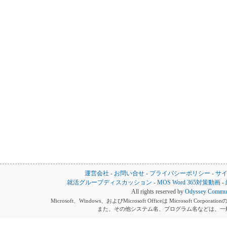
運営会社
-
お問い合せ
-
プライバシーポリシー
-
サ
就活グループディスカッション
-
MOS Word 365対策動画
-
All rights reserved by
Odyssey Communi
Microsoft、Windows、およびMicrosoft Officeは Microsoft 
また、その他システム名、プログラム名などは、一