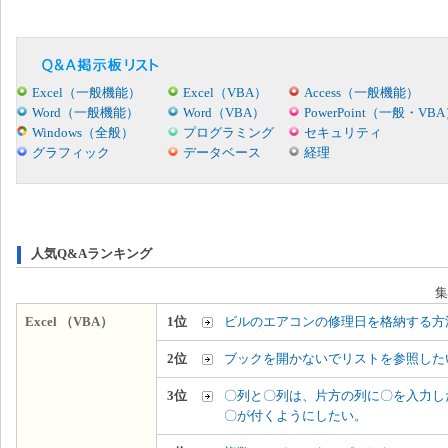
Excel（一般機能）
Excel（VBA）
Access（一般機能）
Word（一般機能）
Word（VBA）
PowerPoint（一般・VB
Windows（全般）
プログラミング
セキュリティ
グラフィック
データベース
経理
人気Q&Aランキング
集
Excel （VBA）
1位
ビルのエアコンの修理日を格納する方
2位
ブックを開かないでリストを参照した
3位
〇列と〇列は、片方の列に〇を入力し
〇が付くようにしたい。