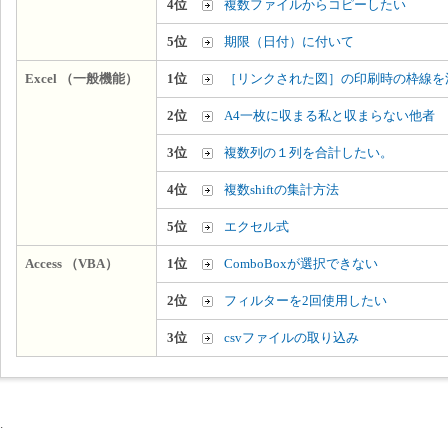
4位
複数ファイルからコピーしたい
5位
期限（日付）に付いて
Excel （一般機能）
1位
［リンクされた図］の印刷時の枠線を
2位
A4一枚に収まる私と収まらない他者
3位
複数列の１列を合計したい。
4位
複数shiftの集計方法
5位
エクセル式
Access （VBA）
1位
ComboBoxが選択できない
2位
フィルターを2回使用したい
3位
csvファイルの取り込み