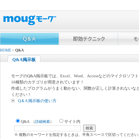
HOME
>
Q&A
Q&A掲示板
モーグのQ&A掲示板では、Excel、Word、Accessなどのマイクロソ
16種類のカテゴリが用意されています！
作成したプログラムがうまく動かない、関数が正しく計算されないな
ください！
Q＆A 掲示板の使い方
Q&A
サイト内
（
詳細検索
）
※ 複数のキーワードを指定するときは、半角スペースで区切ってください