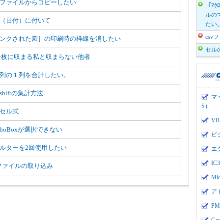
ファイルからコピーしたい
「ﾏｸ
ルのマ
（日付）に付いて
たい
cs
ンクされた図］の印刷時の枠線を消したい
セル
一枚に収まる私と収まらない他者
列の１列を合計したい。
shiftの集計方法
マ
S）
セル式
V
mboBoxが選択できない
ビ
ルターを2回使用したい
エ
I
vファイルの取り込み
Mi
ア
PMI
Ge