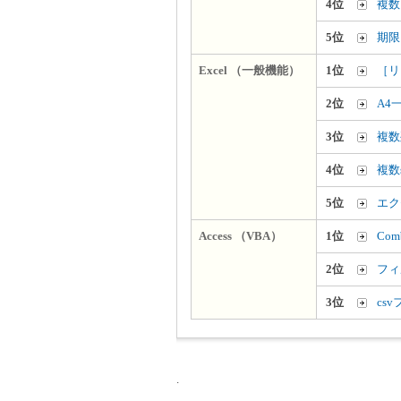
4位
複数
5位
期限
Excel （一般機能）
1位
［リ
2位
A4
3位
複数
4位
複数
5位
エク
Access （VBA）
1位
Co
2位
フィ
3位
cs