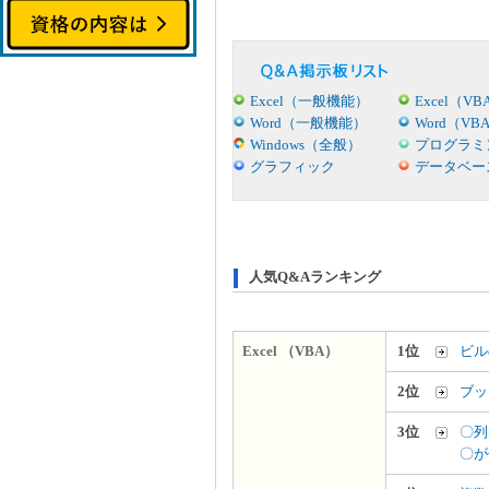
Excel（一般機能）
Excel（VB
Word（一般機能）
Word（VB
Windows（全般）
プログラミ
グラフィック
データベー
人気Q&Aランキング
Excel （VBA）
1位
ビル
2位
ブッ
3位
〇列
〇が