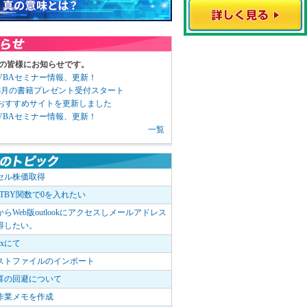
の皆様にお知らせです。
3 VBAセミナー情報、更新！
3 8月の書籍プレゼント受付スタート
6 おすすめサイトを更新しました
1 VBAセミナー情報、更新！
一覧
セル株価取得
OTBY関数で0を入れたい
elからWeb版outlookにアクセスしメールアドレス
得したい。
boxにて
ストファイルのインポート
算の回避について
作業メモを作成