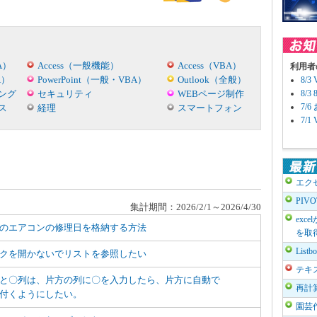
A）
Access（一般機能）
Access（VBA）
利用者
A）
PowerPoint（一般・VBA）
Outlook（全般）
8/
ング
セキュリティ
WEBページ制作
8/
7/
ス
経理
スマートフォン
7/
エク
PIV
集計期間：2026/2/1～2026/4/30
exc
のエアコンの修理日を格納する方法
を取
List
クを開かないでリストを参照したい
テキ
と〇列は、片方の列に〇を入力したら、片方に自動で
再計
付くようにしたい。
園芸