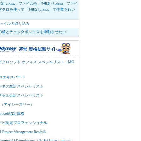
ﾛなし.xlsx」ファイルを「ﾏｸﾛあり.xlsm」ファイ
クロを使って「ﾏｸﾛなし.xlsx」で作業を行い
。
vファイルの取り込み
の値とチェックボックスを連動させたい
イクロソフト オフィス スペシャリスト（MO
BAエキスパート
ジネス統計スペシャリスト
クセル会計スペシャリスト
C3（アイシースリー）
crosoft認定資格
ドビ認定プロフェッショナル
 Project Management Ready®
nerative AI Foundations（生成AIファンデーシ