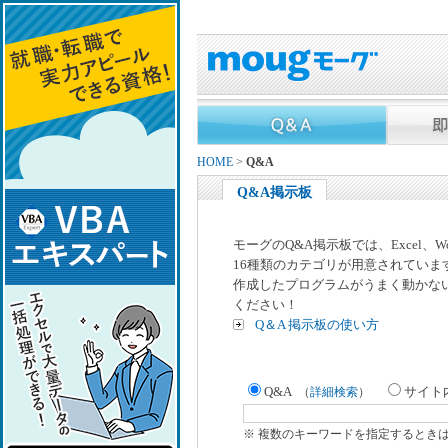
HOME
>
Q&A
Q&A掲示板
モーグのQ&A掲示板では、Excel、
16種類のカテゴリが用意されていま
作成したプログラムがうまく動かな
ください！
Q＆A 掲示板の使い方
Q&A
サイト
（
詳細検索
）
※ 複数のキーワードを指定するとき