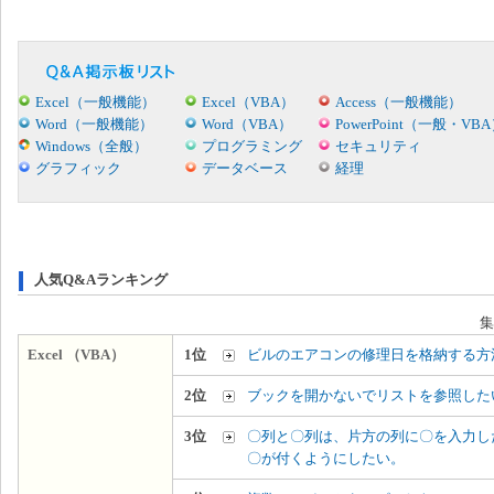
Excel（一般機能）
Excel（VBA）
Access（一般機能）
Word（一般機能）
Word（VBA）
PowerPoint（一般・VB
Windows（全般）
プログラミング
セキュリティ
グラフィック
データベース
経理
人気Q&Aランキング
集
Excel （VBA）
1位
ビルのエアコンの修理日を格納する方
2位
ブックを開かないでリストを参照した
3位
〇列と〇列は、片方の列に〇を入力し
〇が付くようにしたい。