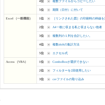
4位
複数ファイルからコピーしたい
5位
期限（日付）に付いて
Excel （一般機能）
1位
［リンクされた図］の印刷時の枠線を
2位
A4一枚に収まる私と収まらない他者
3位
複数列の１列を合計したい。
4位
複数shiftの集計方法
5位
エクセル式
Access （VBA）
1位
ComboBoxが選択できない
2位
フィルターを2回使用したい
3位
csvファイルの取り込み