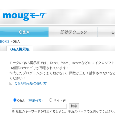
HOME
>
Q&A
Q&A掲示板
モーグのQ&A掲示板では、Excel、Word、Accessなどのマイクロソ
16種類のカテゴリが用意されています！
作成したプログラムがうまく動かない、関数が正しく計算されないな
ください！
Q＆A 掲示板の使い方
Q&A
サイト内
（
詳細検索
）
※ 複数のキーワードを指定するときは、半角スペースで区切ってください