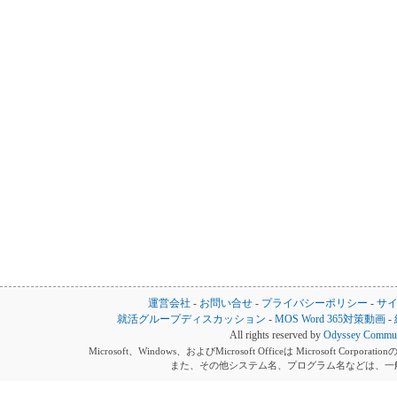
運営会社
-
お問い合せ
-
プライバシーポリシー
-
サ
就活グループディスカッション
-
MOS Word 365対策動画
-
All rights reserved by
Odyssey Communi
Microsoft、Windows、およびMicrosoft Officeは Microsoft 
また、その他システム名、プログラム名などは、一