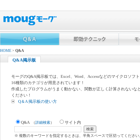
HOME
>
Q&A
Q&A掲示板
モーグのQ&A掲示板では、Excel、Word、Accessなどのマイクロソ
16種類のカテゴリが用意されています！
作成したプログラムがうまく動かない、関数が正しく計算されないな
ください！
Q＆A 掲示板の使い方
Q&A
サイト内
（
詳細検索
）
※ 複数のキーワードを指定するときは、半角スペースで区切ってください