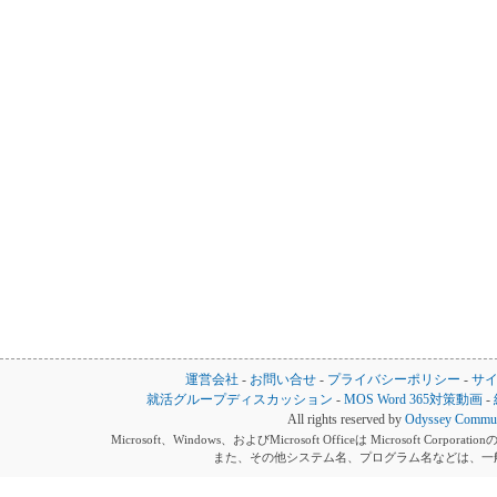
運営会社
-
お問い合せ
-
プライバシーポリシー
-
サ
就活グループディスカッション
-
MOS Word 365対策動画
-
All rights reserved by
Odyssey Communi
Microsoft、Windows、およびMicrosoft Officeは Microsoft 
また、その他システム名、プログラム名などは、一