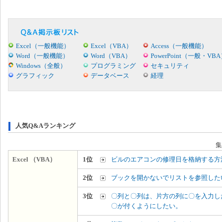
Excel（一般機能）
Excel（VBA）
Access（一般機能）
Word（一般機能）
Word（VBA）
PowerPoint（一般・VB
Windows（全般）
プログラミング
セキュリティ
グラフィック
データベース
経理
人気Q&Aランキング
集
Excel （VBA）
1位
ビルのエアコンの修理日を格納する方
2位
ブックを開かないでリストを参照した
3位
〇列と〇列は、片方の列に〇を入力し
〇が付くようにしたい。