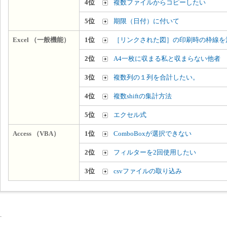
4位
複数ファイルからコピーしたい
5位
期限（日付）に付いて
Excel （一般機能）
1位
［リンクされた図］の印刷時の枠線を
2位
A4一枚に収まる私と収まらない他者
3位
複数列の１列を合計したい。
4位
複数shiftの集計方法
5位
エクセル式
Access （VBA）
1位
ComboBoxが選択できない
2位
フィルターを2回使用したい
3位
csvファイルの取り込み