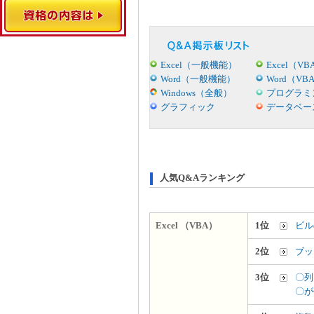
Excel（一般機能）
Excel（VB
Word（一般機能）
Word（VB
Windows（全般）
プログラミ
グラフィック
データベー
人気Q&Aランキング
Excel （VBA）
1位
ビル
2位
ブッ
3位
〇列
〇が