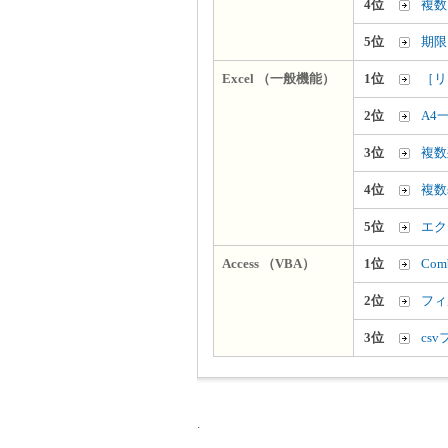
4位
複数
5位
期限
Excel （一般機能）
1位
［リ
2位
A4
3位
複数
4位
複数
5位
エク
Access （VBA）
1位
Co
2位
フィ
3位
cs