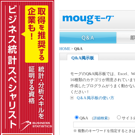
HOME
>
Q&A
Q&A掲示板
モーグのQ&A掲示板では、Excel、
16種類のカテゴリが用意されていま
作成したプログラムがうまく動かな
ください！
Q＆A 掲示板の使い方
Q&A
サイト
（
詳細検索
）
※ 複数のキーワードを指定するとき