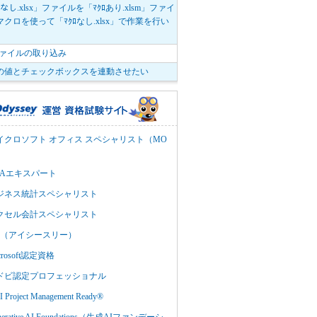
ﾛなし.xlsx」ファイルを「ﾏｸﾛあり.xlsm」ファイ
クロを使って「ﾏｸﾛなし.xlsx」で作業を行い
。
vファイルの取り込み
の値とチェックボックスを連動させたい
イクロソフト オフィス スペシャリスト（MO
BAエキスパート
ジネス統計スペシャリスト
クセル会計スペシャリスト
C3（アイシースリー）
crosoft認定資格
ドビ認定プロフェッショナル
 Project Management Ready®
nerative AI Foundations（生成AIファンデーシ