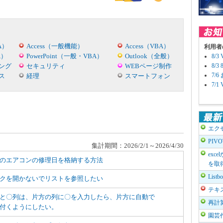
A）
Access（一般機能）
Access（VBA）
利用者
A）
PowerPoint（一般・VBA）
Outlook（全般）
8/
ング
セキュリティ
WEBページ制作
8/
7/
ス
経理
スマートフォン
7/
エク
PIV
集計期間：2026/2/1～2026/4/30
exc
のエアコンの修理日を格納する方法
を取
List
クを開かないでリストを参照したい
テキ
と〇列は、片方の列に〇を入力したら、片方に自動で
再計
付くようにしたい。
園芸