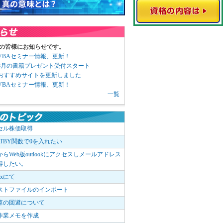
の皆様にお知らせです。
3 VBAセミナー情報、更新！
3 8月の書籍プレゼント受付スタート
6 おすすめサイトを更新しました
1 VBAセミナー情報、更新！
一覧
セル株価取得
OTBY関数で0を入れたい
elからWeb版outlookにアクセスしメールアドレス
得したい。
boxにて
ストファイルのインポート
算の回避について
作業メモを作成