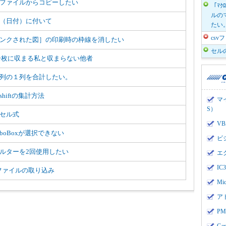
ファイルからコピーしたい
「ﾏｸ
ルのマ
（日付）に付いて
たい
cs
ンクされた図］の印刷時の枠線を消したい
セル
一枚に収まる私と収まらない他者
列の１列を合計したい。
shiftの集計方法
マ
S）
セル式
V
mboBoxが選択できない
ビ
ルターを2回使用したい
エ
I
vファイルの取り込み
Mi
ア
PMI
Ge