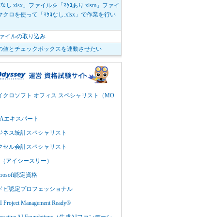
ﾛなし.xlsx」ファイルを「ﾏｸﾛあり.xlsm」ファイ
クロを使って「ﾏｸﾛなし.xlsx」で作業を行い
。
vファイルの取り込み
の値とチェックボックスを連動させたい
イクロソフト オフィス スペシャリスト（MO
BAエキスパート
ジネス統計スペシャリスト
クセル会計スペシャリスト
C3（アイシースリー）
crosoft認定資格
ドビ認定プロフェッショナル
 Project Management Ready®
nerative AI Foundations（生成AIファンデーシ