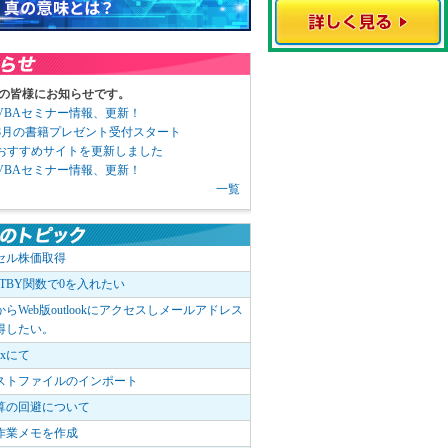
の皆様にお知らせです。
3 VBAセミナー情報、更新！
3 8月の書籍プレゼント受付スタート
6 おすすめサイトを更新しました
1 VBAセミナー情報、更新！
一覧
セル株価取得
OTBY関数で0を入れたい
elからWeb版outlookにアクセスしメールアドレス
得したい。
boxにて
ストファイルのインポート
算の回避について
作業メモを作成