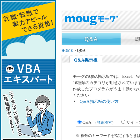
HOME
>
Q&A
Q&A掲示板
モーグのQ&A掲示板では、Excel、
16種類のカテゴリが用意されていま
作成したプログラムがうまく動かな
ください！
Q＆A 掲示板の使い方
Q&A
サイト
（
詳細検索
）
※ 複数のキーワードを指定するとき