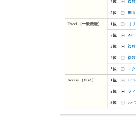
4位
複数
5位
期限
Excel （一般機能）
1位
［リ
2位
A4
3位
複数
4位
複数
5位
エク
Access （VBA）
1位
Co
2位
フィ
3位
cs