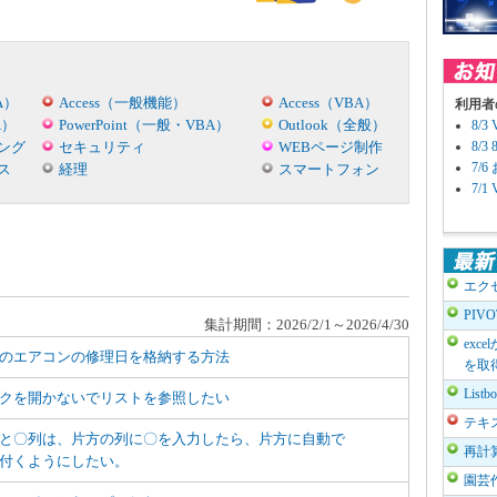
A）
Access（一般機能）
Access（VBA）
利用者
A）
PowerPoint（一般・VBA）
Outlook（全般）
8/
ング
セキュリティ
WEBページ制作
8/
7/
ス
経理
スマートフォン
7/
エク
PIV
集計期間：2026/2/1～2026/4/30
exc
のエアコンの修理日を格納する方法
を取
List
クを開かないでリストを参照したい
テキ
と〇列は、片方の列に〇を入力したら、片方に自動で
再計
付くようにしたい。
園芸