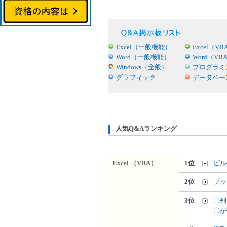
Excel（一般機能）
Excel（VB
Word（一般機能）
Word（VB
Windows（全般）
プログラミ
グラフィック
データベー
人気Q&Aランキング
Excel （VBA）
1位
ビル
2位
ブッ
3位
〇列
〇が