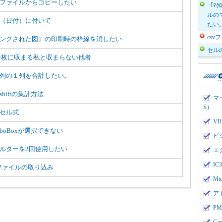
ファイルからコピーしたい
「ﾏｸ
ルのマ
（日付）に付いて
たい
cs
ンクされた図］の印刷時の枠線を消したい
セル
一枚に収まる私と収まらない他者
列の１列を合計したい。
shiftの集計方法
マ
S）
セル式
V
mboBoxが選択できない
ビ
ルターを2回使用したい
エ
I
vファイルの取り込み
Mi
ア
PMI
Ge