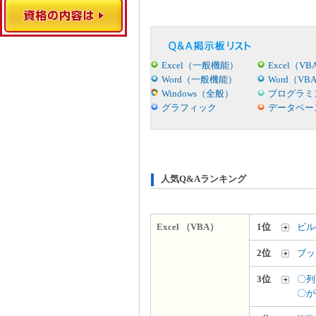
Excel（一般機能）
Excel（VB
Word（一般機能）
Word（VB
Windows（全般）
プログラミ
グラフィック
データベー
人気Q&Aランキング
Excel （VBA）
1位
ビル
2位
ブッ
3位
〇列
〇が