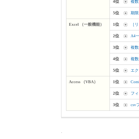
4位
複数
5位
期限
Excel （一般機能）
1位
［リ
2位
A4
3位
複数
4位
複数
5位
エク
Access （VBA）
1位
Co
2位
フィ
3位
cs