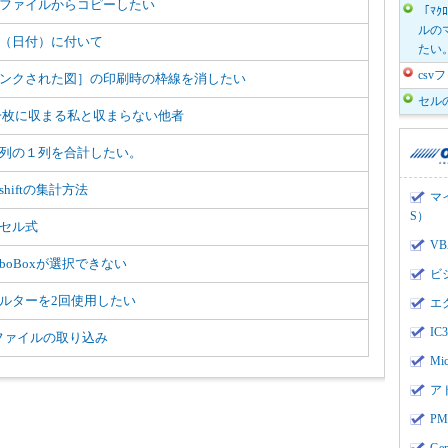
ファイルからコピーしたい
「ﾏｸ
ルのマ
（日付）に付いて
たい
cs
ンクされた図］の印刷時の枠線を消したい
セル
一枚に収まる私と収まらない他者
列の１列を合計したい。
shiftの集計方法
マ
S）
セル式
V
mboBoxが選択できない
ビ
ルターを2回使用したい
エ
I
vファイルの取り込み
Mi
ア
PMI
Ge