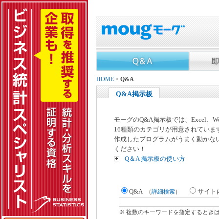
HOME
>
Q&A
Q&A掲示板
モーグのQ&A掲示板では、Excel、
16種類のカテゴリが用意されていま
作成したプログラムがうまく動かな
ください！
Q＆A 掲示板の使い方
Q&A
サイト
（
詳細検索
）
※ 複数のキーワードを指定するとき