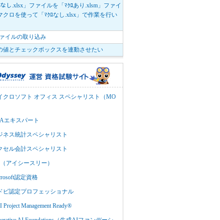
ﾛなし.xlsx」ファイルを「ﾏｸﾛあり.xlsm」ファイ
クロを使って「ﾏｸﾛなし.xlsx」で作業を行い
。
vファイルの取り込み
の値とチェックボックスを連動させたい
イクロソフト オフィス スペシャリスト（MO
BAエキスパート
ジネス統計スペシャリスト
クセル会計スペシャリスト
C3（アイシースリー）
crosoft認定資格
ドビ認定プロフェッショナル
 Project Management Ready®
nerative AI Foundations（生成AIファンデーシ