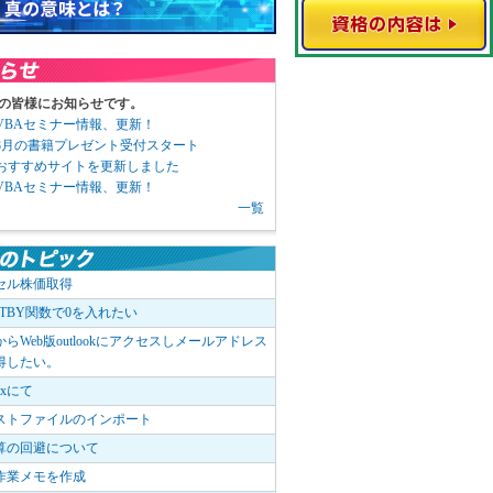
の皆様にお知らせです。
3 VBAセミナー情報、更新！
3 8月の書籍プレゼント受付スタート
6 おすすめサイトを更新しました
1 VBAセミナー情報、更新！
一覧
セル株価取得
OTBY関数で0を入れたい
elからWeb版outlookにアクセスしメールアドレス
得したい。
boxにて
ストファイルのインポート
算の回避について
作業メモを作成