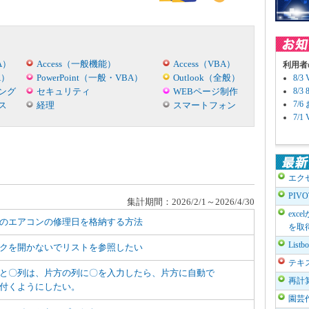
A）
Access（一般機能）
Access（VBA）
利用者
A）
PowerPoint（一般・VBA）
Outlook（全般）
8/
ング
セキュリティ
WEBページ制作
8/
7/
ス
経理
スマートフォン
7/
エク
PIV
集計期間：2026/2/1～2026/4/30
exc
のエアコンの修理日を格納する方法
を取
List
クを開かないでリストを参照したい
テキ
と〇列は、片方の列に〇を入力したら、片方に自動で
再計
付くようにしたい。
園芸