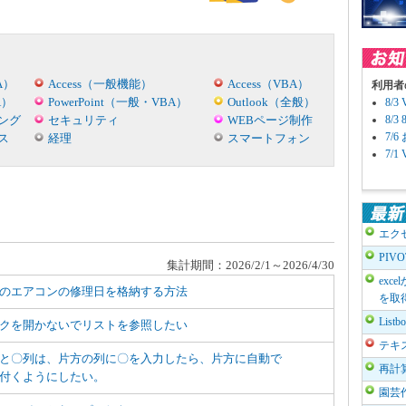
A）
Access（一般機能）
Access（VBA）
利用者
A）
PowerPoint（一般・VBA）
Outlook（全般）
8/
ング
セキュリティ
WEBページ制作
8/
7/
ス
経理
スマートフォン
7/
エク
PIV
集計期間：2026/2/1～2026/4/30
exc
のエアコンの修理日を格納する方法
を取
List
クを開かないでリストを参照したい
テキ
と〇列は、片方の列に〇を入力したら、片方に自動で
再計
付くようにしたい。
園芸