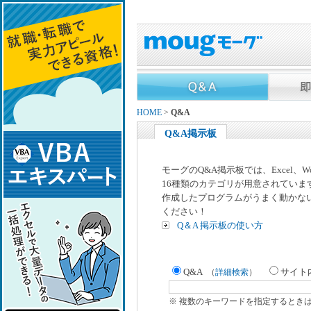
HOME
>
Q&A
Q&A掲示板
モーグのQ&A掲示板では、Excel、
16種類のカテゴリが用意されていま
作成したプログラムがうまく動かな
ください！
Q＆A 掲示板の使い方
Q&A
サイト
（
詳細検索
）
※ 複数のキーワードを指定するとき