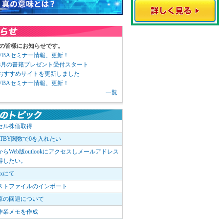
の皆様にお知らせです。
3 VBAセミナー情報、更新！
3 8月の書籍プレゼント受付スタート
6 おすすめサイトを更新しました
1 VBAセミナー情報、更新！
一覧
セル株価取得
OTBY関数で0を入れたい
elからWeb版outlookにアクセスしメールアドレス
得したい。
boxにて
ストファイルのインポート
算の回避について
作業メモを作成