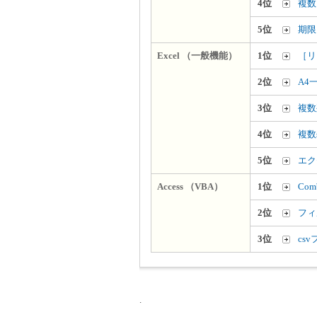
4位
複数
5位
期限
Excel （一般機能）
1位
［リ
2位
A4
3位
複数
4位
複数
5位
エク
Access （VBA）
1位
Co
2位
フィ
3位
cs