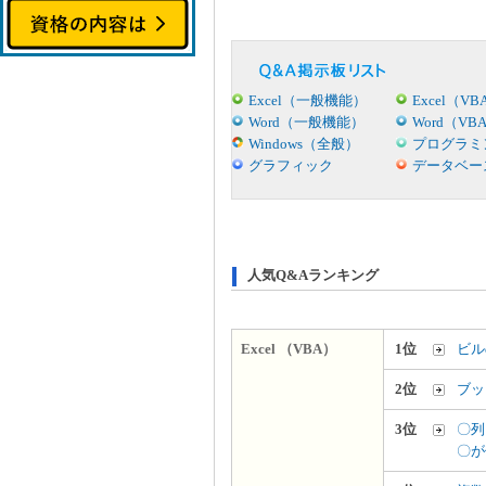
Excel（一般機能）
Excel（VB
Word（一般機能）
Word（VB
Windows（全般）
プログラミ
グラフィック
データベー
人気Q&Aランキング
Excel （VBA）
1位
ビル
2位
ブッ
3位
〇列
〇が