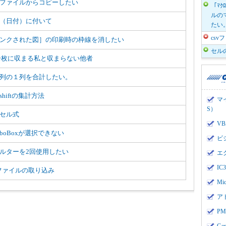
ファイルからコピーしたい
「ﾏｸ
ルのマ
（日付）に付いて
たい
cs
ンクされた図］の印刷時の枠線を消したい
セル
一枚に収まる私と収まらない他者
列の１列を合計したい。
shiftの集計方法
マ
S）
セル式
V
mboBoxが選択できない
ビ
ルターを2回使用したい
エ
I
vファイルの取り込み
Mi
ア
PMI
Ge