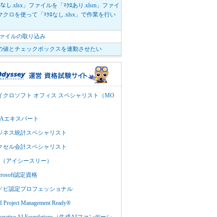
ﾛなし.xlsx」ファイルを「ﾏｸﾛあり.xlsm」ファイ
クロを使って「ﾏｸﾛなし.xlsx」で作業を行い
。
vファイルの取り込み
の値とチェックボックスを連動させたい
イクロソフト オフィス スペシャリスト（MO
BAエキスパート
ジネス統計スペシャリスト
クセル会計スペシャリスト
C3（アイシースリー）
crosoft認定資格
ドビ認定プロフェッショナル
 Project Management Ready®
nerative AI Foundations（生成AIファンデーシ