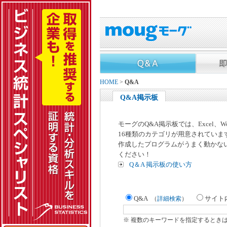
HOME
>
Q&A
Q&A掲示板
モーグのQ&A掲示板では、Excel、
16種類のカテゴリが用意されていま
作成したプログラムがうまく動かな
ください！
Q＆A 掲示板の使い方
Q&A
サイト
（
詳細検索
）
※ 複数のキーワードを指定するとき