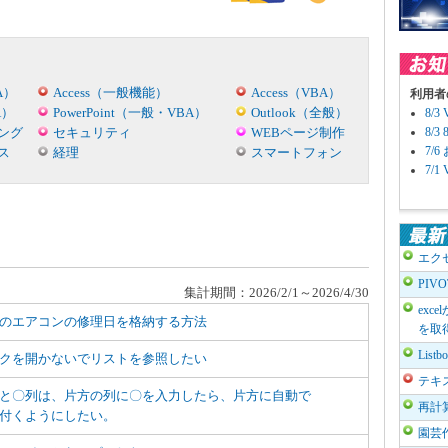
A）
Access（一般機能）
Access（VBA）
利用者
A）
PowerPoint（一般・VBA）
Outlook（全般）
8/
ング
セキュリティ
WEBページ制作
8/
7/
ス
経理
スマートフォン
7/
エク
PIV
集計期間：2026/2/1～2026/4/30
exc
のエアコンの修理日を格納する方法
を取
List
クを開かないでリストを参照したい
テキ
と〇列は、片方の列に〇を入力したら、片方に自動で
再計
付くようにしたい。
園芸