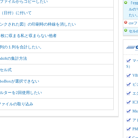
ファイルからコピーしたい
「ﾏｸ
ルのマ
（日付）に付いて
たい
cs
ンクされた図］の印刷時の枠線を消したい
セル
一枚に収まる私と収まらない他者
列の１列を合計したい。
shiftの集計方法
マ
S）
セル式
V
mboBoxが選択できない
ビ
ルターを2回使用したい
エ
I
vファイルの取り込み
Mi
ア
PMI
Ge