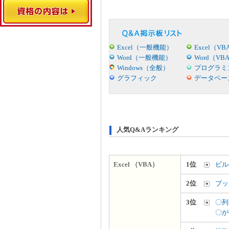
Excel（一般機能）
Excel（VB
Word（一般機能）
Word（VB
Windows（全般）
プログラミ
グラフィック
データベー
人気Q&Aランキング
Excel （VBA）
1位
ビル
2位
ブッ
3位
〇列
〇が