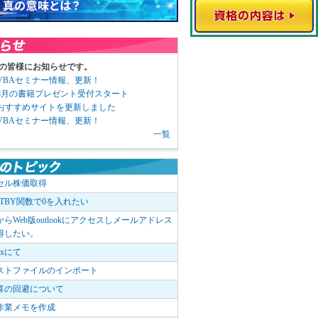
の皆様にお知らせです。
3 VBAセミナー情報、更新！
3 8月の書籍プレゼント受付スタート
6 おすすめサイトを更新しました
1 VBAセミナー情報、更新！
一覧
セル株価取得
OTBY関数で0を入れたい
elからWeb版outlookにアクセスしメールアドレス
得したい。
boxにて
ストファイルのインポート
算の回避について
作業メモを作成