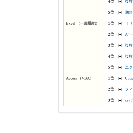
4位
複数
5位
期限
Excel （一般機能）
1位
［リ
2位
A4
3位
複数
4位
複数
5位
エク
Access （VBA）
1位
Co
2位
フィ
3位
cs