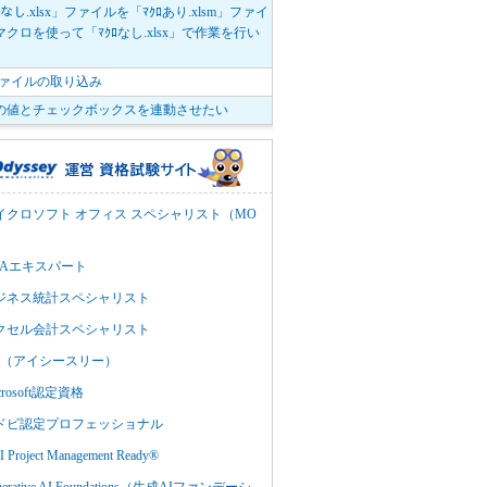
ﾛなし.xlsx」ファイルを「ﾏｸﾛあり.xlsm」ファイ
クロを使って「ﾏｸﾛなし.xlsx」で作業を行い
。
vファイルの取り込み
の値とチェックボックスを連動させたい
イクロソフト オフィス スペシャリスト（MO
BAエキスパート
ジネス統計スペシャリスト
クセル会計スペシャリスト
C3（アイシースリー）
crosoft認定資格
ドビ認定プロフェッショナル
 Project Management Ready®
nerative AI Foundations（生成AIファンデーシ