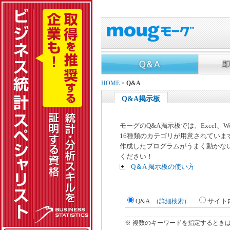
HOME
>
Q&A
Q&A掲示板
モーグのQ&A掲示板では、Excel、
16種類のカテゴリが用意されていま
作成したプログラムがうまく動かな
ください！
Q＆A 掲示板の使い方
Q&A
サイト
（
詳細検索
）
※ 複数のキーワードを指定するとき