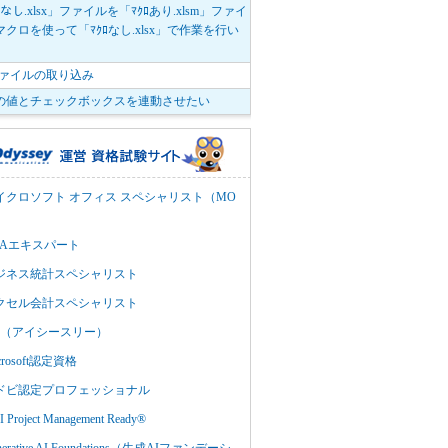
ﾛなし.xlsx」ファイルを「ﾏｸﾛあり.xlsm」ファイ
クロを使って「ﾏｸﾛなし.xlsx」で作業を行い
。
vファイルの取り込み
の値とチェックボックスを連動させたい
イクロソフト オフィス スペシャリスト（MO
BAエキスパート
ジネス統計スペシャリスト
クセル会計スペシャリスト
C3（アイシースリー）
crosoft認定資格
ドビ認定プロフェッショナル
 Project Management Ready®
nerative AI Foundations（生成AIファンデーシ