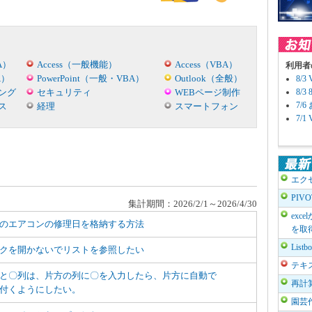
A）
Access（一般機能）
Access（VBA）
利用者
A）
PowerPoint（一般・VBA）
Outlook（全般）
8/
ング
セキュリティ
WEBページ制作
8/
7/
ス
経理
スマートフォン
7/
エク
PIV
集計期間：2026/2/1～2026/4/30
exc
のエアコンの修理日を格納する方法
を取
List
クを開かないでリストを参照したい
テキ
と〇列は、片方の列に〇を入力したら、片方に自動で
再計
付くようにしたい。
園芸