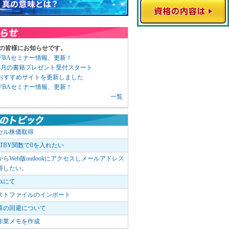
の皆様にお知らせです。
3 VBAセミナー情報、更新！
3 8月の書籍プレゼント受付スタート
6 おすすめサイトを更新しました
1 VBAセミナー情報、更新！
一覧
セル株価取得
OTBY関数で0を入れたい
elからWeb版outlookにアクセスしメールアドレス
得したい。
boxにて
ストファイルのインポート
算の回避について
作業メモを作成