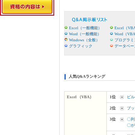
Excel（一般機能）
Excel（VB
Word（一般機能）
Word（VB
Windows（全般）
プログラミ
グラフィック
データベー
人気Q&Aランキング
Excel （VBA）
1位
ビル
2位
ブッ
3位
〇列
〇が