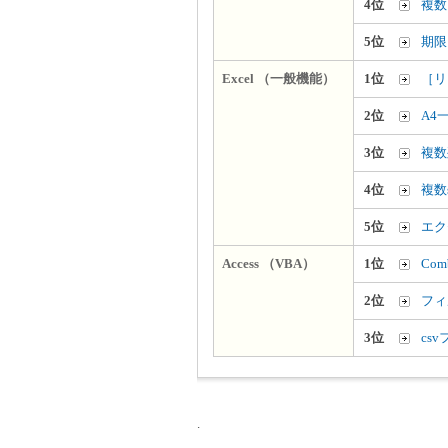
4位
複数
5位
期限
Excel （一般機能）
1位
［リ
2位
A4
3位
複数
4位
複数
5位
エク
Access （VBA）
1位
Co
2位
フィ
3位
cs