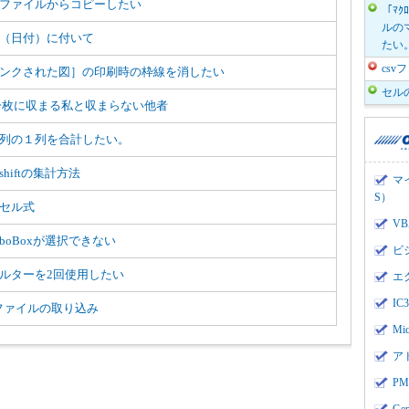
ファイルからコピーしたい
「ﾏｸ
ルのマ
（日付）に付いて
たい
cs
ンクされた図］の印刷時の枠線を消したい
セル
一枚に収まる私と収まらない他者
列の１列を合計したい。
shiftの集計方法
マ
S）
セル式
V
mboBoxが選択できない
ビ
ルターを2回使用したい
エ
I
vファイルの取り込み
Mi
ア
PMI
Ge