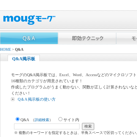
HOME
>
Q&A
Q&A掲示板
モーグのQ&A掲示板では、Excel、Word、Accessなどのマイクロソ
16種類のカテゴリが用意されています！
作成したプログラムがうまく動かない、関数が正しく計算されないな
ください！
Q＆A 掲示板の使い方
Q&A
サイト内
（
詳細検索
）
※ 複数のキーワードを指定するときは、半角スペースで区切ってください