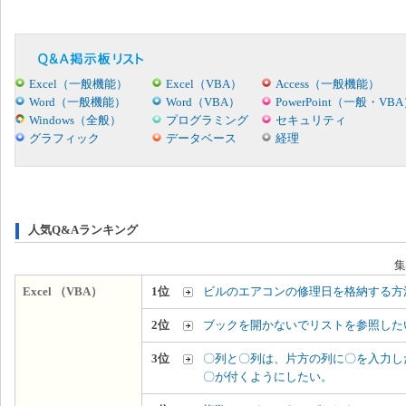
Excel（一般機能）
Excel（VBA）
Access（一般機能）
Word（一般機能）
Word（VBA）
PowerPoint（一般・VB
Windows（全般）
プログラミング
セキュリティ
グラフィック
データベース
経理
人気Q&Aランキング
集
Excel （VBA）
1位
ビルのエアコンの修理日を格納する方
2位
ブックを開かないでリストを参照した
3位
〇列と〇列は、片方の列に〇を入力し
〇が付くようにしたい。