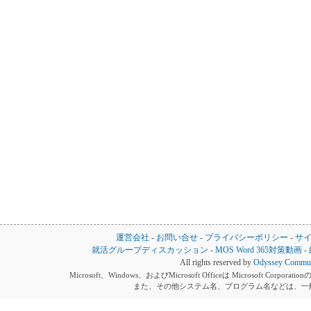
運営会社
-
お問い合せ
-
プライバシーポリシー
-
サ
就活グループディスカッション
-
MOS Word 365対策動画
-
All rights reserved by
Odyssey Communi
Microsoft、Windows、およびMicrosoft Officeは Microsoft 
また、その他システム名、プログラム名などは、一