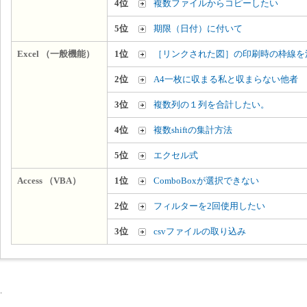
4位
複数ファイルからコピーしたい
5位
期限（日付）に付いて
Excel （一般機能）
1位
［リンクされた図］の印刷時の枠線を
2位
A4一枚に収まる私と収まらない他者
3位
複数列の１列を合計したい。
4位
複数shiftの集計方法
5位
エクセル式
Access （VBA）
1位
ComboBoxが選択できない
2位
フィルターを2回使用したい
3位
csvファイルの取り込み