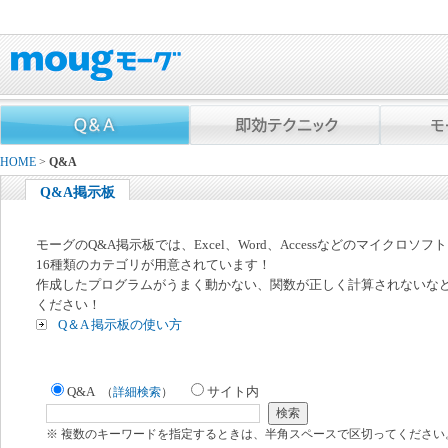
HOME
>
Q&A
Q&A掲示板
モーグのQ&A掲示板では、Excel、Word、Accessなどのマイクロソ
16種類のカテゴリが用意されています！
作成したプログラムがうまく動かない、関数が正しく計算されないな
ください！
Q＆A 掲示板の使い方
Q&A
サイト内
（
詳細検索
）
※ 複数のキーワードを指定するときは、半角スペースで区切ってください