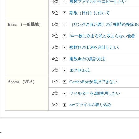
4位
複数ファイルからコピーしたい
5位
期限（日付）に付いて
Excel （一般機能）
1位
［リンクされた図］の印刷時の枠線を
2位
A4一枚に収まる私と収まらない他者
3位
複数列の１列を合計したい。
4位
複数shiftの集計方法
5位
エクセル式
Access （VBA）
1位
ComboBoxが選択できない
2位
フィルターを2回使用したい
3位
csvファイルの取り込み