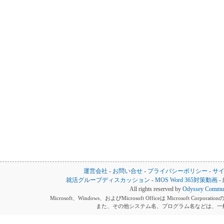
運営会社
-
お問い合せ
-
プライバシーポリシー
-
サ
就活グループディスカッション
-
MOS Word 365対策動画
-
All rights reserved by
Odyssey Communi
Microsoft、Windows、およびMicrosoft Officeは Microsoft 
また、その他システム名、プログラム名などは、一