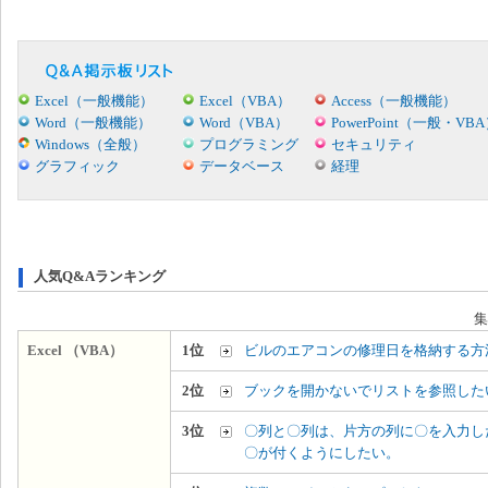
Excel（一般機能）
Excel（VBA）
Access（一般機能）
Word（一般機能）
Word（VBA）
PowerPoint（一般・VB
Windows（全般）
プログラミング
セキュリティ
グラフィック
データベース
経理
人気Q&Aランキング
集
Excel （VBA）
1位
ビルのエアコンの修理日を格納する方
2位
ブックを開かないでリストを参照した
3位
〇列と〇列は、片方の列に〇を入力し
〇が付くようにしたい。