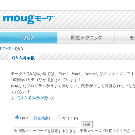
HOME
>
Q&A
Q&A掲示板
モーグのQ&A掲示板では、Excel、Word、Accessなどのマイクロソ
16種類のカテゴリが用意されています！
作成したプログラムがうまく動かない、関数が正しく計算されないな
ください！
Q＆A 掲示板の使い方
Q&A
サイト内
（
詳細検索
）
※ 複数のキーワードを指定するときは、半角スペースで区切ってください