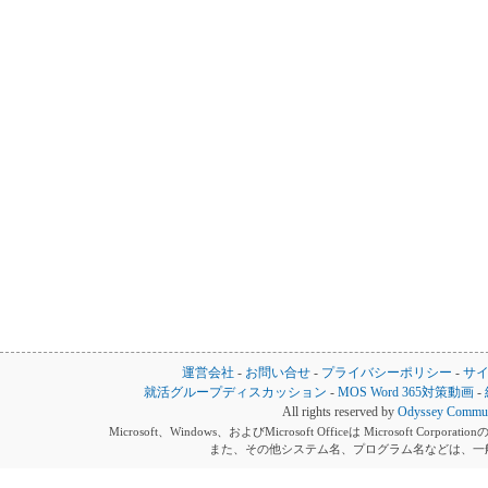
運営会社
-
お問い合せ
-
プライバシーポリシー
-
サ
就活グループディスカッション
-
MOS Word 365対策動画
-
All rights reserved by
Odyssey Communi
Microsoft、Windows、およびMicrosoft Officeは Microsoft 
また、その他システム名、プログラム名などは、一