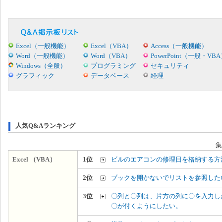
Excel（一般機能）
Excel（VBA）
Access（一般機能）
Word（一般機能）
Word（VBA）
PowerPoint（一般・VB
Windows（全般）
プログラミング
セキュリティ
グラフィック
データベース
経理
人気Q&Aランキング
集
Excel （VBA）
1位
ビルのエアコンの修理日を格納する方
2位
ブックを開かないでリストを参照した
3位
〇列と〇列は、片方の列に〇を入力し
〇が付くようにしたい。