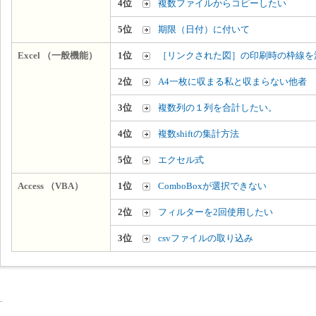
4位
複数ファイルからコピーしたい
5位
期限（日付）に付いて
Excel （一般機能）
1位
［リンクされた図］の印刷時の枠線を
2位
A4一枚に収まる私と収まらない他者
3位
複数列の１列を合計したい。
4位
複数shiftの集計方法
5位
エクセル式
Access （VBA）
1位
ComboBoxが選択できない
2位
フィルターを2回使用したい
3位
csvファイルの取り込み