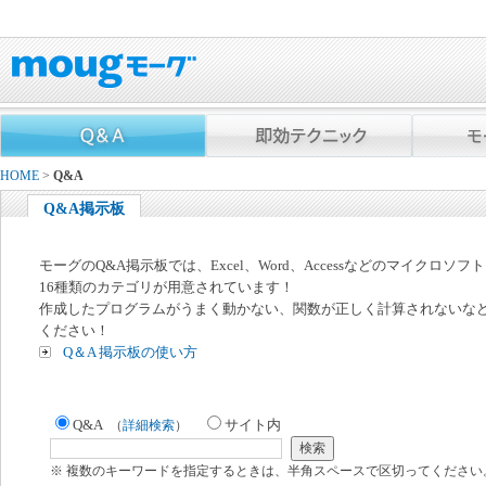
HOME
>
Q&A
Q&A掲示板
モーグのQ&A掲示板では、Excel、Word、Accessなどのマイクロソ
16種類のカテゴリが用意されています！
作成したプログラムがうまく動かない、関数が正しく計算されないな
ください！
Q＆A 掲示板の使い方
Q&A
サイト内
（
詳細検索
）
※ 複数のキーワードを指定するときは、半角スペースで区切ってください