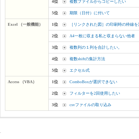
4位
複数ファイルからコピーしたい
5位
期限（日付）に付いて
Excel （一般機能）
1位
［リンクされた図］の印刷時の枠線を
2位
A4一枚に収まる私と収まらない他者
3位
複数列の１列を合計したい。
4位
複数shiftの集計方法
5位
エクセル式
Access （VBA）
1位
ComboBoxが選択できない
2位
フィルターを2回使用したい
3位
csvファイルの取り込み