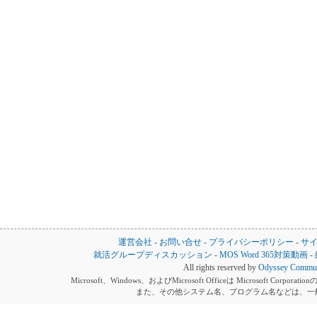
運営会社
-
お問い合せ
-
プライバシーポリシー
-
サ
就活グループディスカッション
-
MOS Word 365対策動画
-
All rights reserved by
Odyssey Communi
Microsoft、Windows、およびMicrosoft Officeは Microsoft 
また、その他システム名、プログラム名などは、一