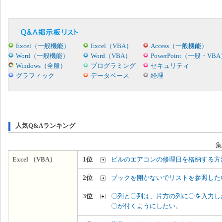
Excel（一般機能）
Excel（VBA）
Access（一般機能）
Word（一般機能）
Word（VBA）
PowerPoint（一般・VB
Windows（全般）
プログラミング
セキュリティ
グラフィック
データベース
経理
人気Q&Aランキング
集
Excel （VBA）
1位
ビルのエアコンの修理日を格納する方
2位
ブックを開かないでリストを参照した
3位
〇列と〇列は、片方の列に〇を入力し
〇が付くようにしたい。