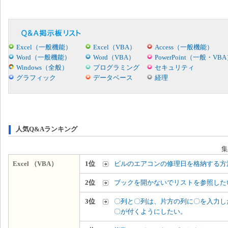
Excel（一般機能）
Excel（VBA）
Access（一般機能）
Word（一般機能）
Word（VBA）
PowerPoint（一般・VB
Windows（全般）
プログラミング
セキュリティ
グラフィック
データベース
経理
人気Q&Aランキング
集
Excel （VBA）
1位
ビルのエアコンの修理日を格納する方
2位
ブックを開かないでリストを参照した
3位
〇列と〇列は、片方の列に〇を入力し
〇が付くようにしたい。