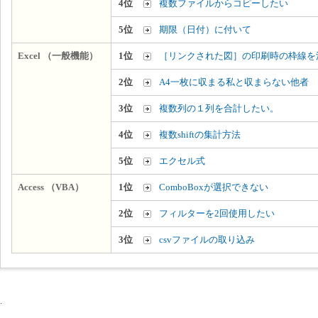
4位
複数ファイルからコピーしたい
5位
期限（日付）に付いて
Excel （一般機能）
1位
［リンクされた図］の印刷時の枠線を
2位
A4一枚に収まる私と収まらない他者
3位
複数列の１列を合計したい。
4位
複数shiftの集計方法
5位
エクセル式
Access （VBA）
1位
ComboBoxが選択できない
2位
フィルターを2回使用したい
3位
csvファイルの取り込み