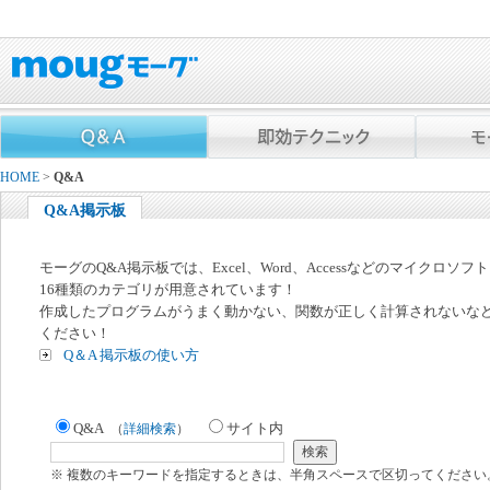
HOME
>
Q&A
Q&A掲示板
モーグのQ&A掲示板では、Excel、Word、Accessなどのマイクロソ
16種類のカテゴリが用意されています！
作成したプログラムがうまく動かない、関数が正しく計算されないな
ください！
Q＆A 掲示板の使い方
Q&A
サイト内
（
詳細検索
）
※ 複数のキーワードを指定するときは、半角スペースで区切ってください