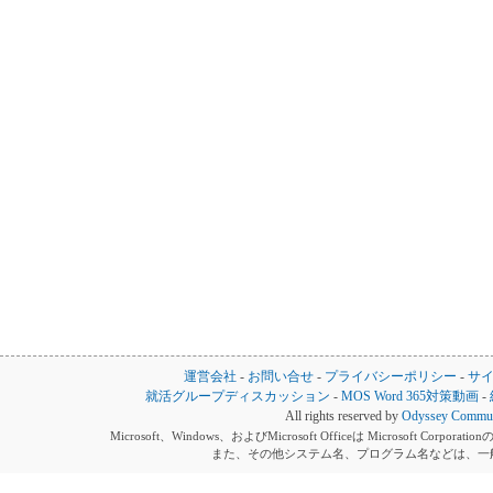
運営会社
-
お問い合せ
-
プライバシーポリシー
-
サ
就活グループディスカッション
-
MOS Word 365対策動画
-
All rights reserved by
Odyssey Communi
Microsoft、Windows、およびMicrosoft Officeは Microsoft 
また、その他システム名、プログラム名などは、一