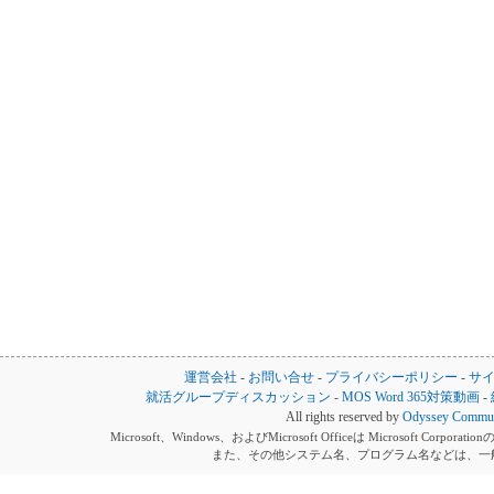
運営会社
-
お問い合せ
-
プライバシーポリシー
-
サ
就活グループディスカッション
-
MOS Word 365対策動画
-
All rights reserved by
Odyssey Communi
Microsoft、Windows、およびMicrosoft Officeは Microsoft 
また、その他システム名、プログラム名などは、一