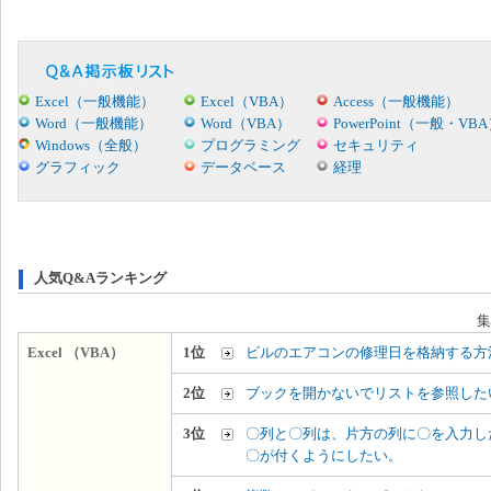
Excel（一般機能）
Excel（VBA）
Access（一般機能）
Word（一般機能）
Word（VBA）
PowerPoint（一般・VB
Windows（全般）
プログラミング
セキュリティ
グラフィック
データベース
経理
人気Q&Aランキング
集
Excel （VBA）
1位
ビルのエアコンの修理日を格納する方
2位
ブックを開かないでリストを参照した
3位
〇列と〇列は、片方の列に〇を入力し
〇が付くようにしたい。