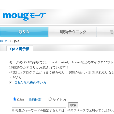
HOME
>
Q&A
Q&A掲示板
モーグのQ&A掲示板では、Excel、Word、Accessなどのマイクロソ
16種類のカテゴリが用意されています！
作成したプログラムがうまく動かない、関数が正しく計算されないな
ください！
Q＆A 掲示板の使い方
Q&A
サイト内
（
詳細検索
）
※ 複数のキーワードを指定するときは、半角スペースで区切ってください